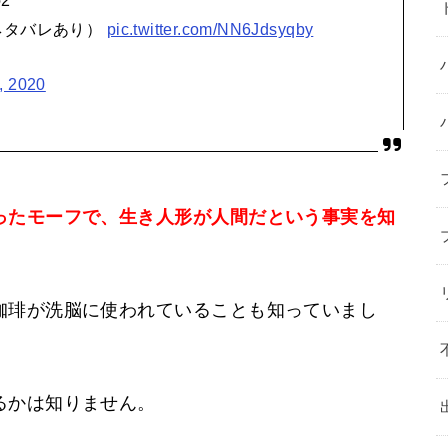
2
ネタバレあり）
pic.twitter.com/NN6Jdsyqby
, 2020
ったモーフで、生き人形が人間だという事実を知
珈琲が洗脳に使われていることも知っていまし
るかは知りません。