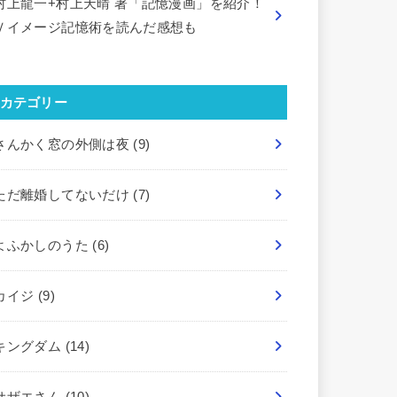
村上龍一+村上天晴 著「記憶漫画」を紹介！
Ｖイメージ記憶術を読んだ感想も
カテゴリー
さんかく窓の外側は夜
(9)
ただ離婚してないだけ
(7)
よふかしのうた
(6)
カイジ
(9)
キングダム
(14)
サザエさん
(10)