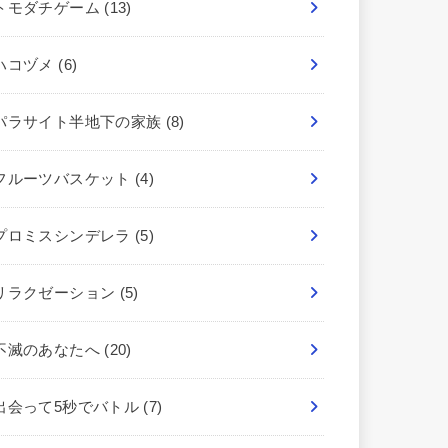
トモダチゲーム
(13)
ハコヅメ
(6)
パラサイト半地下の家族
(8)
フルーツバスケット
(4)
プロミスシンデレラ
(5)
リラクゼーション
(5)
不滅のあなたへ
(20)
出会って5秒でバトル
(7)