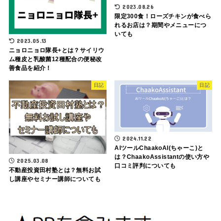
2023.08.26
限定300食！ローズチキンが食べら
れるお店は？期間やメニューにつ
いても
2023.05.13
ニョロニョロ隊長+とは？サイリウ
ム種皮と乳酸菌12種配合の便秘改
善食品を紹介！
日記
日記
2024.11.22
AIツールChaakoAI(ちゃーこ)と
は？ChaakoAssistantの使い方や
2025.03.08
口コミ評判についても
不動産投資田村塾とは？無料お試
し講座やセミナー講師についても