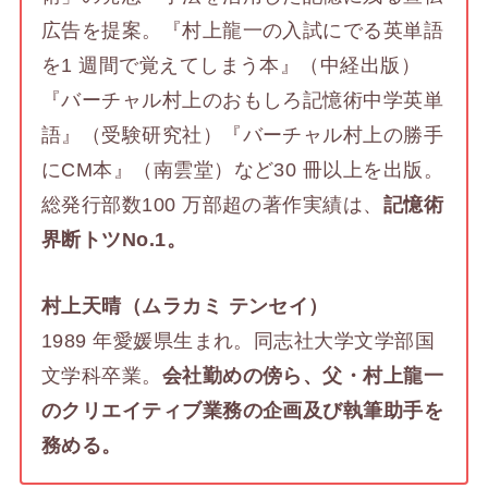
広告を提案。『村上龍一の入試にでる英単語
を1 週間で覚えてしまう本』（中経出版）
『バーチャル村上のおもしろ記憶術中学英単
語』（受験研究社）『バーチャル村上の勝手
にCM本』（南雲堂）など30 冊以上を出版。
総発行部数100 万部超の著作実績は、
記憶術
界断トツNo.1。
村上天晴（ムラカミ テンセイ）
1989 年愛媛県生まれ。同志社大学文学部国
文学科卒業。
会社勤めの傍ら、父・村上龍一
のクリエイティブ業務の企画及び執筆助手を
務める。