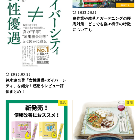
2023.08.15
農作業や雑草とガーデニングの腰
痛対策！どこでも楽々椅子の特徴
についても
2025.03.28
鈴木達也著「女性優遇≠ダイバーシ
ティ」を紹介！感想やレビュー評
価まとめ！
日記
日記