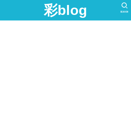
彩blog
SEARCH