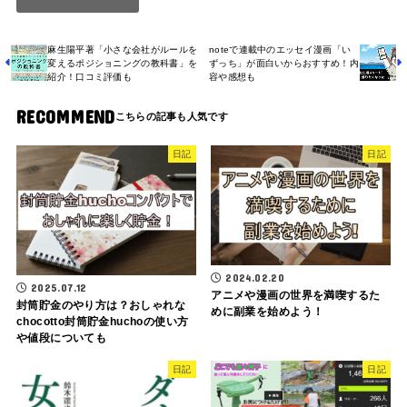
麻生陽平著「小さな会社がルールを
noteで連載中のエッセイ漫画「い
変えるポジショニングの教科書」を
ずっち」が面白いからおすすめ！内
紹介！口コミ評価も
容や感想も
RECOMMEND
日記
日記
2024.02.20
2025.07.12
アニメや漫画の世界を満喫するた
封筒貯金のやり方は？おしゃれな
めに副業を始めよう！
chocotto封筒貯金huchoの使い方
や値段についても
日記
日記