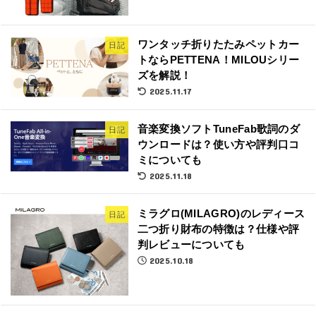
ワンタッチ折りたたみペットカー
日記
トならPETTENA！MILOUシリー
ズを解説！
2025.11.17
音楽変換ソフトTuneFab歌詞のダ
日記
ウンロードは？使い方や評判口コ
ミについても
2025.11.18
ミラグロ(MILAGRO)のレディース
日記
二つ折り財布の特徴は？仕様や評
判レビューについても
2025.10.18