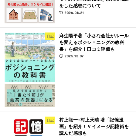
をした感想について
2026.06.21
麻生陽平著「小さな会社がルール
日記
を変えるポジショニングの教科
書」を紹介！口コミ評価も
2025.12.07
村上龍一+村上天晴 著「記憶漫
日記
画」を紹介！Ｖイメージ記憶術を
読んだ感想も