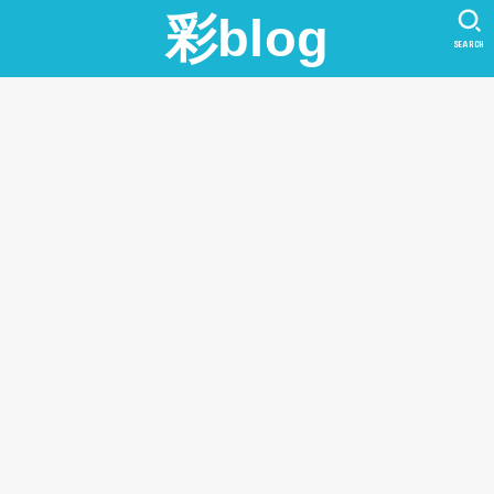
彩blog
SEARCH