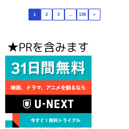
1
2
3
…
139
＞