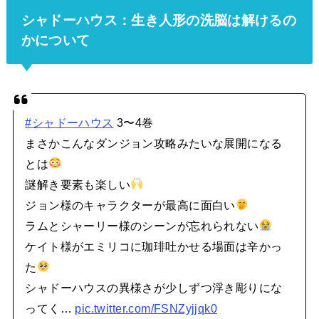
シャドーハウス：生き人形の洗脳は解けるの
かについて
#シャドーハウス
3〜4巻
まさかこんなダンジョン攻略みたいな展開になる
とは
謎解き要素も楽しい
ジョン様のキャラクターが最高に面白い
ラムとシャーリー様のシーンが忘れられない
ケイト様がエミリコに珈琲吐かせる場面は辛かっ
た
シャドーハウスの異様さが少しずつ浮き彫りにな
ってく…
pic.twitter.com/FSNZyjjqk0