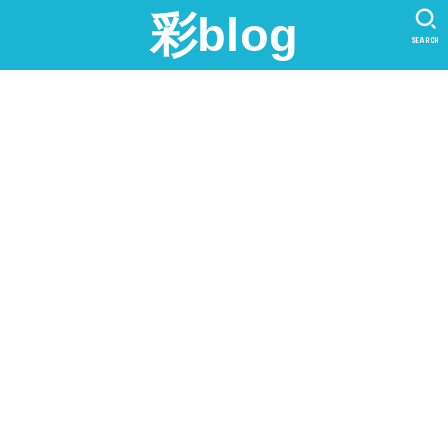
彩blog
SEARCH