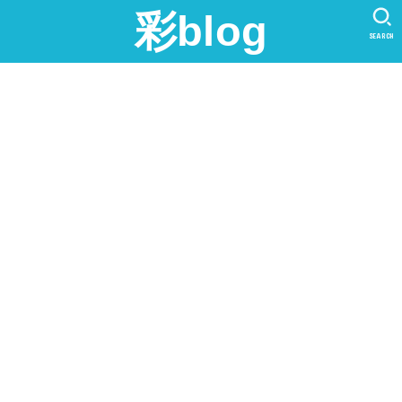
彩blog
SEARCH