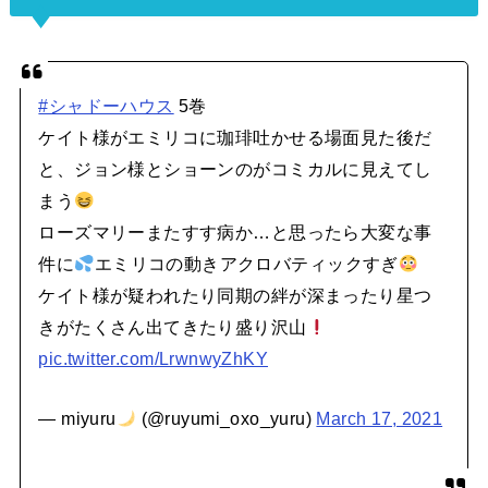
#シャドーハウス
5巻
ケイト様がエミリコに珈琲吐かせる場面見た後だ
と、ジョン様とショーンのがコミカルに見えてし
まう
ローズマリーまたすす病か…と思ったら大変な事
件に
エミリコの動きアクロバティックすぎ
ケイト様が疑われたり同期の絆が深まったり星つ
きがたくさん出てきたり盛り沢山
pic.twitter.com/LrwnwyZhKY
— miyuru
(@ruyumi_oxo_yuru)
March 17, 2021