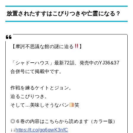
放置されたすすはこびりつきや亡霊になる？
【摩訶不思議な館の謎に迫る
】
「シャドーハウス」最新72話、発売中のYJ36&37
合併号にて掲載中です。
作戦を練るケイトとジョン。
迫るこびりつき。
そして…美味しそうなパン
笑
◎６巻の内容はこちらから読めます（カラー版）
↓↓
https://t.co/gq6qwK3nfC