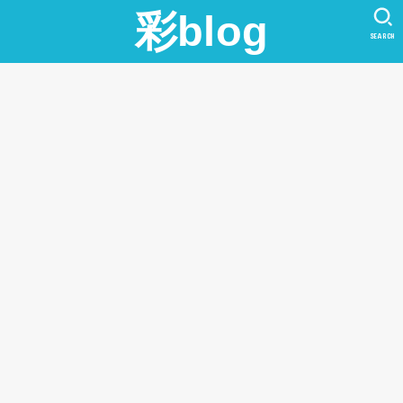
彩blog
SEARCH