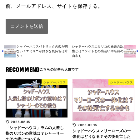
前、メールアドレス、サイトを保存する。
シャドーハウスパトリックの恋が切
シャドーハウスエミリコの過去の記
ない！エミリコが好きな気持ちは叶
憶とは？ケイトとの出会いや名前の
う？
由来も
RECOMMEND
シャドーハウス
シャドーハウス
2025.02.15
2025.02.15
「シャドーハウス」ラムの人差し
シャドーハウスマリーローズの一
指のリボンの意味は？シャーリー
体化はどうなる？その後死亡した
のその後についても