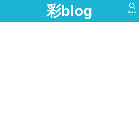
彩blog
SEARCH