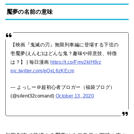
魘夢の名前の意味
【映画『鬼滅の刃』無限列車編に登場する下弦の
壱魘夢(えんむ)はどんな鬼？趣味や得意技、特徴
は？】 | 毎日漫画
https://t.co/Fmv2klH8rz
pic.twitter.com/pQxL6zKEcm
— よっしー＠超初心者ブロガー（福袋ブログ）
(@silent32comand)
October 13, 2020