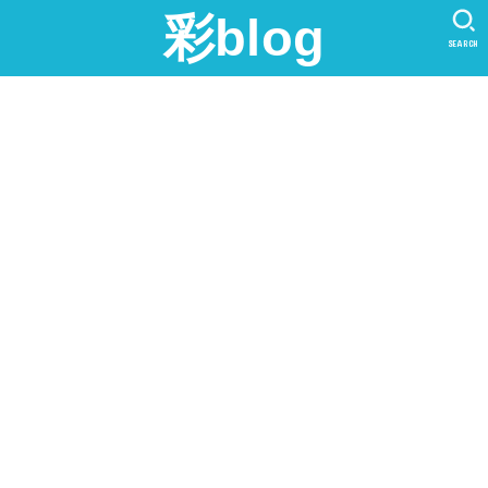
彩blog
SEARCH