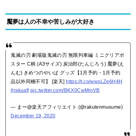
魘夢は人の不幸や苦しみが大好き
鬼滅の刃 劇場版鬼滅の刃 無限列車編 ミニクリアポ
スター C柄 (A3サイズ) 炭治郎(たんじろう) 魘夢(え
んむ) きめつのやいば グッズ【1月予約・1月予約
品以外同梱不可】 [楽天]
https://t.co/wwsLZe6H4H
#rakuafl
pic.twitter.com/BKX0CwMmVB
— まー@楽天アフィリエイト (@rakutenmusume)
December 19, 2020