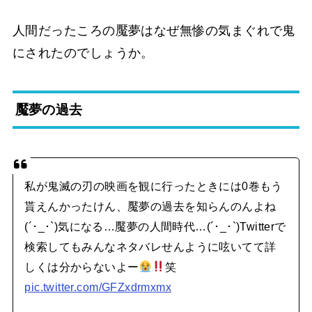
人間だったころの魘夢はなぜ無惨の気まぐれで鬼
にされたのでしょうか。
魘夢の過去
私が鬼滅の刃の映画を観に行ったときには0巻もう
貰えんかったけん、魘夢の過去を知らんのんよね
(´･_･`)気になる…魘夢の人間時代…(´･_･`)Twitterで
検索してもみんなネタバレせんように呟いてて詳
しくは分からないよー
笑
pic.twitter.com/GFZxdrmxmx