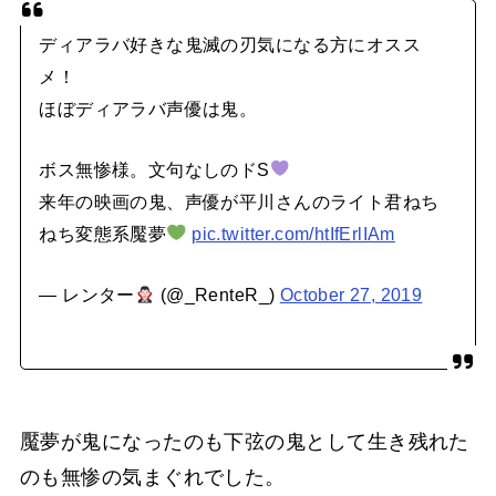
ディアラバ好きな鬼滅の刃気になる方にオスス
メ！
ほぼディアラバ声優は鬼。
ボス無惨様。文句なしのドS
来年の映画の鬼、声優が平川さんのライト君ねち
ねち変態系魘夢
pic.twitter.com/htIfErlIAm
— レンター
(@_RenteR_)
October 27, 2019
魘夢が鬼になったのも下弦の鬼として生き残れた
のも無惨の気まぐれでした。