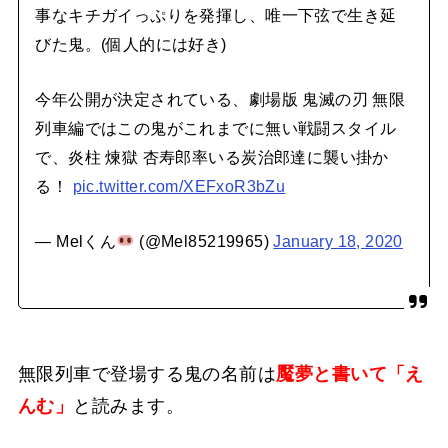
事なキチガイっぷりを発揮し、唯一下弦で生き延
びた鬼。(個人的には好き)
今年公開が決定されている、劇場版 鬼滅の刃 無限
列車編ではこの鬼がこれまでに無い戦闘スタイル
で、炎柱 煉獄 杏寿郎率いる炭治郎達に襲い掛か
る！
pic.twitter.com/XEFxoR3bZu
— Melくん
(@Mel85219965)
January 18, 2020
無限列車で登場する鬼の名前は
魘夢と書いて「え
んむ」
と読みます。