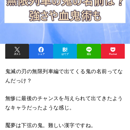
ポスト
シェア
はてブ
送る
Pocket
鬼滅の刃の無限列車編で出てくる鬼の名前ってな
んだっけ？
無惨に最後のチャンスを与えられて出てきたよう
なキャラだったような感じ。
魘夢は下弦の鬼。難しい漢字ですね。