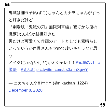
鬼滅は禰豆子(ねずこ)ちゃんとカナヲちゃんがずっ
と好きだけど
『劇場版「鬼滅の刃」無限列車編』観てから鬼の
魘夢(えんむ)が結構好きだ
男だけど可愛くて作画のアートとしても素晴らし
いっていうか声優さんも含めて凄いキャラだと思
う
メイク(じゃないけど)がオシャレ！！
#鬼滅の刃
#
魘夢
#えんむ
pic.twitter.com/Ls0anhXgwY
— ニカちゃん✞✟☦☨☥✝ (@nikachan_1224)
December 8, 2020