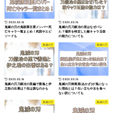
2025.05.16
2025.05.16
鬼滅の刃の鬼殺隊主要メンバー死
鬼滅の刃刀鍛冶の里はなぜバレ
亡キャラ一覧まとめ！死因やエピ
た？場所を特定した敵キャラ玉壺
ソードも
の能力についても
鬼滅の刃
鬼滅の刃
2025.05.16
2025.05.16
鬼滅の刃刀鍛冶の里編で善逸と伊
鬼滅の刃猗窩座(あかざ)が鬼になっ
之助の出番は？柱は誰なのかも
た理由とは？生い立ちや女を食べ
ない訳についても
鬼滅の刃
鬼滅の刃