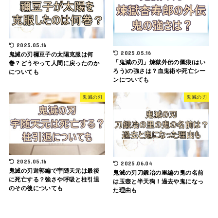
2025.05.16
2025.05.16
鬼滅の刃禰豆子の太陽克服は何
「鬼滅の刃」煉獄外伝の佩狼(はい
巻？どうやって人間に戻ったのか
ろう)の強さは？血鬼術や死亡シー
についても
ンについても
鬼滅の刃
鬼滅の刃
2025.05.16
2025.06.04
鬼滅の刃遊郭編で宇随天元は最後
鬼滅の刃刀鍛冶の里編の鬼の名前
に死亡する？強さや呼吸と柱引退
は玉壺と半天狗！過去や鬼になっ
のその後についても
た理由も