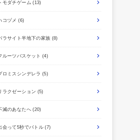
トモダチゲーム
(13)
ハコヅメ
(6)
パラサイト半地下の家族
(8)
フルーツバスケット
(4)
プロミスシンデレラ
(5)
リラクゼーション
(5)
不滅のあなたへ
(20)
出会って5秒でバトル
(7)