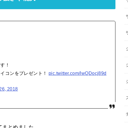
。
刺す！
アイコンをプレゼント！
pic.twitter.com/lwQDocj89d
26, 2018
てまとめました。