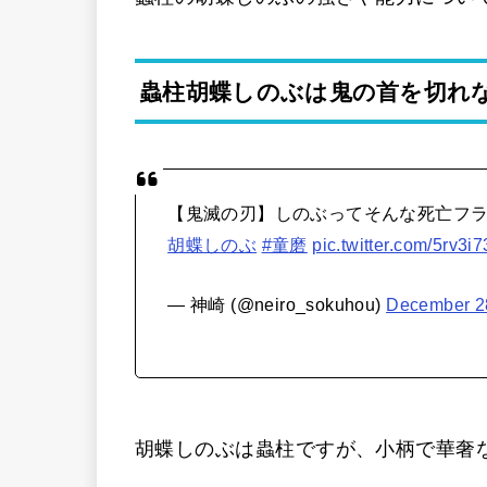
蟲柱胡蝶しのぶは鬼の首を切れ
【鬼滅の刃】しのぶってそんな死亡フ
胡蝶しのぶ
#童磨
pic.twitter.com/5rv3i
— 神崎 (@neiro_sokuhou)
December 2
胡蝶しのぶは蟲柱ですが、小柄で華奢