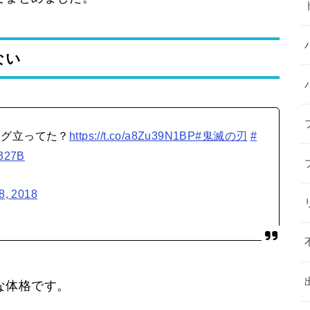
ない
ラグ立ってた？
https://t.co/a8Zu39N1BP
#鬼滅の刃
#
7327B
8, 2018
な体格です。