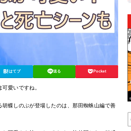
はてブ
送る
Pocket
は可愛いですね。
る胡蝶しのぶが登場したのは、那田蜘蛛山編で善