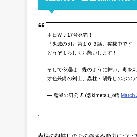
本日ＷＪ17号発売！
『鬼滅の刃』第１０３話、掲載中です
どうぞよろしくお願いします！
そして今週は…蝶のように舞い、毒を
才色兼備の剣士、蟲柱・胡蝶しのぶの
— 鬼滅の刃公式 (@kimetsu_off)
March 
蟲柱の胡蝶しのぶの強さや能力につい