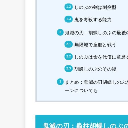
しのぶの剣は刺突型
鬼を毒殺する能力
鬼滅の刃：胡蝶しのぶの最後
無限城で童磨と戦う
しのぶは命を代償に童磨
胡蝶しのぶのその後
まとめ：鬼滅の刃胡蝶しのぶ
ーンについても
鬼滅の刃：蟲柱胡蝶しのぶ