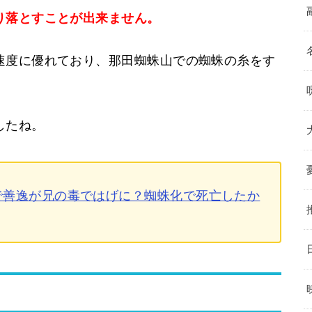
り落とすことが出来ません。
速度に優れており、那田蜘蛛山での蜘蛛の糸をす
したね。
で善逸が兄の毒ではげに？蜘蛛化で死亡したか