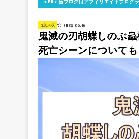
＜PR＞当ブログはアフィリエイトプログ
2025.05.16
鬼滅の刃
鬼滅の刃胡蝶しのぶ蟲
死亡シーンについても