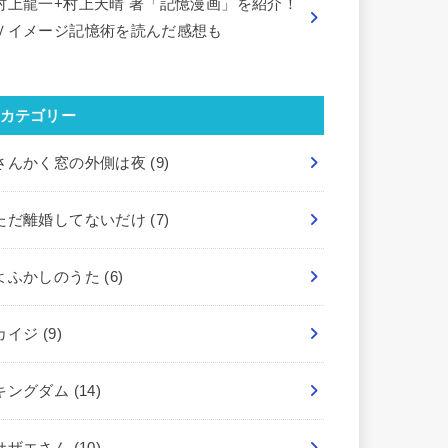
村上龍一+村上天晴 著「記憶漫画」を紹介！
Ｖイメージ記憶術を読んだ感想も
カテゴリー
さんかく窓の外側は夜
(9)
ただ離婚してないだけ
(7)
よふかしのうた
(6)
カイジ
(9)
キングダム
(14)
サザエさん
(10)