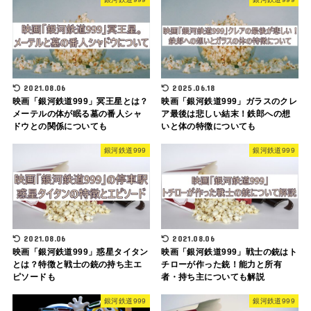
2021.08.06
2025.06.18
映画「銀河鉄道999」冥王星とは？
映画「銀河鉄道999」ガラスのクレ
メーテルの体が眠る墓の番人シャ
ア最後は悲しい結末！鉄郎への想
ドウとの関係についても
いと体の特徴についても
銀河鉄道999
銀河鉄道999
2021.08.06
2021.08.06
映画「銀河鉄道999」惑星タイタン
映画「銀河鉄道999」戦士の銃はト
とは？特徴と戦士の銃の持ち主エ
チローが作った銃！能力と所有
ピソードも
者・持ち主についても解説
銀河鉄道999
銀河鉄道999