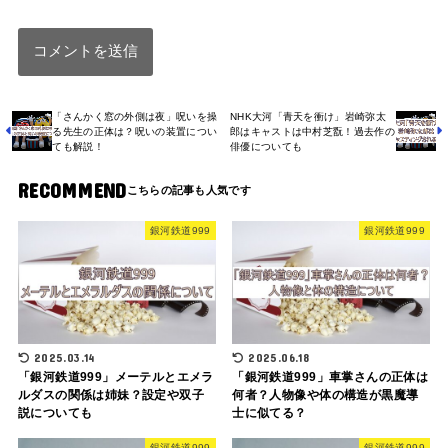
「さんかく窓の外側は夜」呪いを操
NHK大河「青天を衝け」岩崎弥太
る先生の正体は？呪いの装置につい
郎はキャストは中村芝翫！過去作の
ても解説！
俳優についても
RECOMMEND
銀河鉄道999
銀河鉄道999
2025.03.14
2025.06.18
「銀河鉄道999」メーテルとエメラ
「銀河鉄道999」車掌さんの正体は
ルダスの関係は姉妹？設定や双子
何者？人物像や体の構造が黒魔導
説についても
士に似てる？
銀河鉄道999
銀河鉄道999