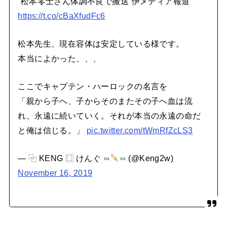
“松本零士さん体調不良で搬送”伊メディア報道
https://t.co/cBaXfudFc6
松本先生、現在容体は安定している様です。
本当によかった、、、
ここでキャプテン・ハーロックの名言を
「親から子へ、子からそのまたその子へ血は流
れ、永遠に続いていく。それが本当の永遠の命だ
と俺は信じる。」
pic.twitter.com/tWmRfZcLS3
— ⿻ KENG ⿴ けんぐ ∽
∽ (@Keng2w)
November 16, 2019