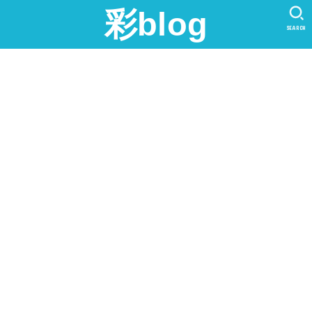
彩blog
SEARCH