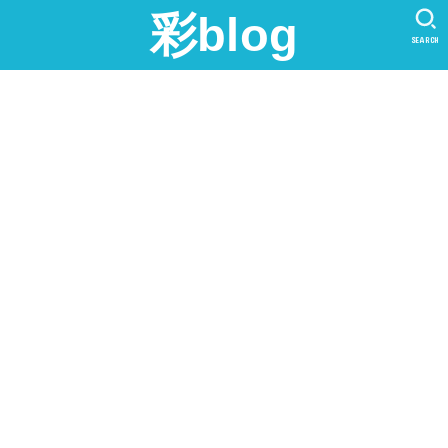
彩blog
SEARCH