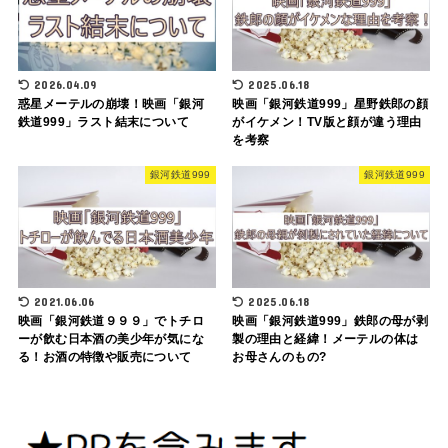
2026.04.09
2025.06.18
惑星メーテルの崩壊！映画「銀河
映画「銀河鉄道999」星野鉄郎の顔
鉄道999」ラスト結末について
がイケメン！TV版と顔が違う理由
を考察
銀河鉄道999
銀河鉄道999
2021.06.06
2025.06.18
映画「銀河鉄道９９９」でトチロ
映画「銀河鉄道999」鉄郎の母が剥
ーが飲む日本酒の美少年が気にな
製の理由と経緯！メーテルの体は
る！お酒の特徴や販売について
お母さんのもの?