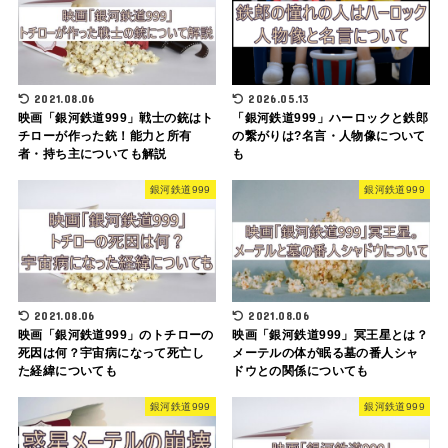
2021.08.06
2026.05.13
映画「銀河鉄道999」戦士の銃はト
「銀河鉄道999」ハーロックと鉄郎
チローが作った銃！能力と所有
の繋がりは?名言・人物像について
者・持ち主についても解説
も
銀河鉄道999
銀河鉄道999
2021.08.06
2021.08.06
映画「銀河鉄道999」のトチローの
映画「銀河鉄道999」冥王星とは？
死因は何？宇宙病になって死亡し
メーテルの体が眠る墓の番人シャ
た経緯についても
ドウとの関係についても
銀河鉄道999
銀河鉄道999