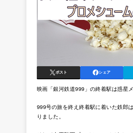
ポスト
シェア
映画「銀河鉄道999」の終着駅は惑星
999号の旅を終え終着駅に着いた鉄郎
りました。