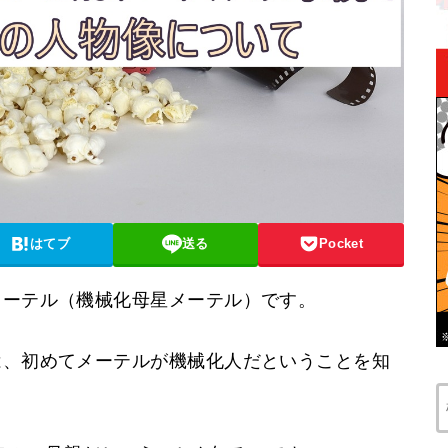
はてブ
送る
Pocket
メーテル（機械化母星メーテル）です。
は、初めてメーテルが機械化人だということを知