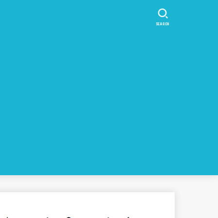
SEARCH