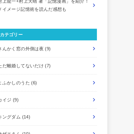
村上龍一+村上天晴 著「記憶漫画」を紹介！
Ｖイメージ記憶術を読んだ感想も
カテゴリー
さんかく窓の外側は夜
(9)
ただ離婚してないだけ
(7)
よふかしのうた
(6)
カイジ
(9)
キングダム
(14)
サザエさん
(10)