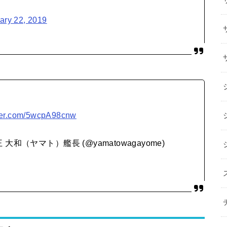
ary 22, 2019
tter.com/5wcpA98cnw
（ヤマト）艦長 (@yamatowagayome)