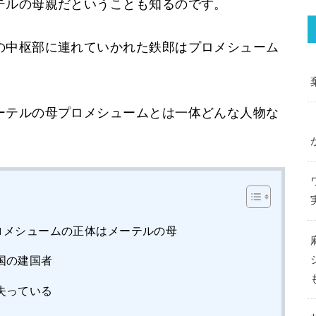
テルの母親だということも知るのです。
の中枢部に連れていかれた鉄郎はプロメシューム
ーテルの母プロメシュームとは一体どんな人物な
ロメシュームの正体はメーテルの母
国の建国者
失っている