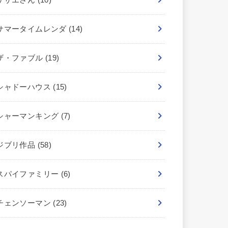
サマータイムレンダ
(14)
ザ・ファブル
(19)
シャドーハウス
(15)
シャーマンキング
(7)
ジブリ作品
(58)
スパイファミリー
(6)
チェンソーマン
(23)