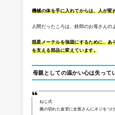
機械の体を手に入れてからは、人が変
人間だったころは、鉄郎のお母さんの
惑星メーテルを強固にするために、あ
を支える部品に変えています。
母親としての温かい心は失って
ねじ式
腕の切れた血管に女医さんにネジをつ