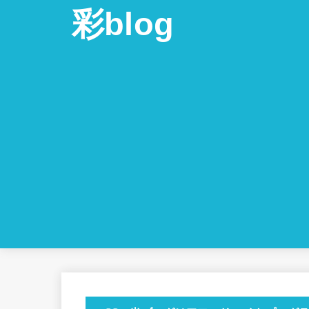
彩blog