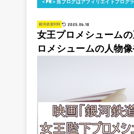
＜PR＞当ブログはアフィリエイトプログ
2025.06.18
銀河鉄道999
女王プロメシュームの
ロメシュームの人物像