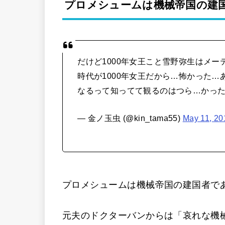
プロメシュームは機械帝国の建
だけど1000年女王こと雪野弥生はメ
時代が1000年女王だから…怖かった
なるって知ってて観るのはつら…かっ
— 金ノ玉虫 (@kin_tama55)
May 11, 20
プロメシュームは機械帝国の建国者で
元夫のドクターバンからは「哀れな機