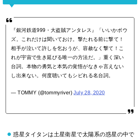
『銀河鉄道999・大盗賊アンタレス』「いいかボウ
ズ。これだけは聞いておけ。撃たれる前に撃て！
相手が泣いて許しを乞おうが、容赦なく撃て！こ
れが宇宙で生き延びる唯一の方法だ。」重く深い
台詞。本物の勇気と本気の覚悟がなきゃ言えない
し出来ない。何度聴いてもシビれる名台詞。
— TOMMY (@tommyriver)
July 28, 2020
惑星タイタンは土星衛星で太陽系の惑星の中で