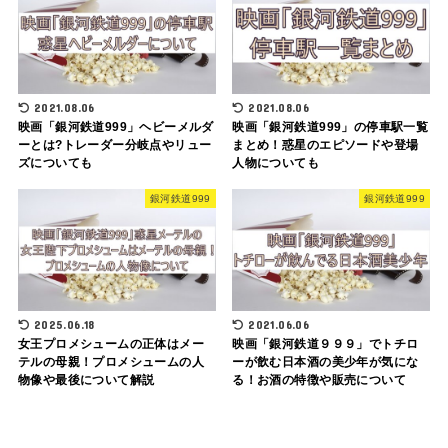
2021.08.06
2021.08.06
映画「銀河鉄道999」ヘビーメルダ
映画「銀河鉄道999」の停車駅一覧
ーとは?トレーダー分岐点やリュー
まとめ！惑星のエピソードや登場
ズについても
人物についても
銀河鉄道999
銀河鉄道999
2025.06.18
2021.06.06
女王プロメシュームの正体はメー
映画「銀河鉄道９９９」でトチロ
テルの母親！プロメシュームの人
ーが飲む日本酒の美少年が気にな
物像や最後について解説
る！お酒の特徴や販売について