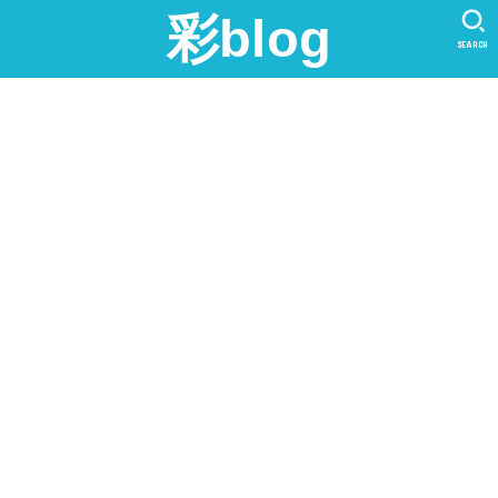
彩blog
SEARCH