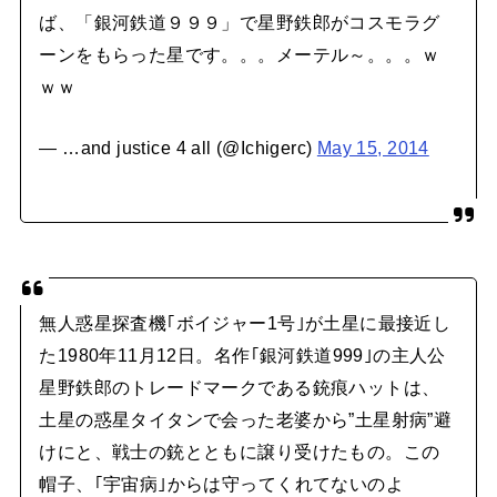
ば、「銀河鉄道９９９」で星野鉄郎がコスモラグ
ーンをもらった星です。。。メーテル～。。。ｗ
ｗｗ
— …and justice 4 all (@Ichigerc)
May 15, 2014
無人惑星探査機｢ボイジャー1号｣が土星に最接近し
た1980年11月12日。名作｢銀河鉄道999｣の主人公
星野鉄郎のトレードマークである銃痕ハットは、
土星の惑星タイタンで会った老婆から”土星射病”避
けにと、戦士の銃とともに譲り受けたもの。この
帽子、｢宇宙病｣からは守ってくれてないのよ