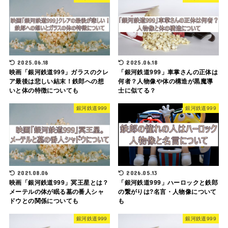
2025.06.18
2025.06.18
映画「銀河鉄道999」ガラスのクレ
「銀河鉄道999」車掌さんの正体は
ア最後は悲しい結末！鉄郎への想
何者？人物像や体の構造が黒魔導
いと体の特徴についても
士に似てる？
銀河鉄道999
銀河鉄道999
2021.08.06
2026.05.13
映画「銀河鉄道999」冥王星とは？
「銀河鉄道999」ハーロックと鉄郎
メーテルの体が眠る墓の番人シャ
の繋がりは?名言・人物像について
ドウとの関係についても
も
銀河鉄道999
銀河鉄道999