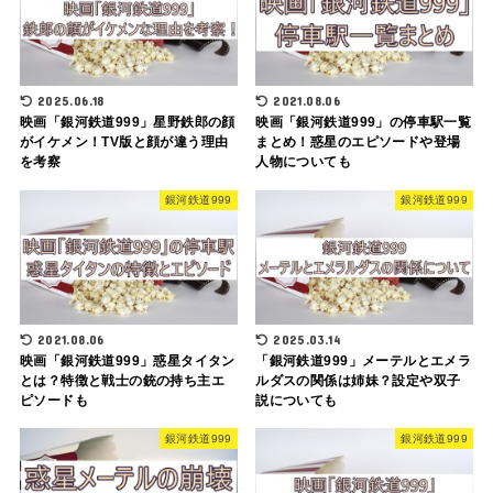
2025.06.18
2021.08.06
映画「銀河鉄道999」星野鉄郎の顔
映画「銀河鉄道999」の停車駅一覧
がイケメン！TV版と顔が違う理由
まとめ！惑星のエピソードや登場
を考察
人物についても
銀河鉄道999
銀河鉄道999
2021.08.06
2025.03.14
映画「銀河鉄道999」惑星タイタン
「銀河鉄道999」メーテルとエメラ
とは？特徴と戦士の銃の持ち主エ
ルダスの関係は姉妹？設定や双子
ピソードも
説についても
銀河鉄道999
銀河鉄道999