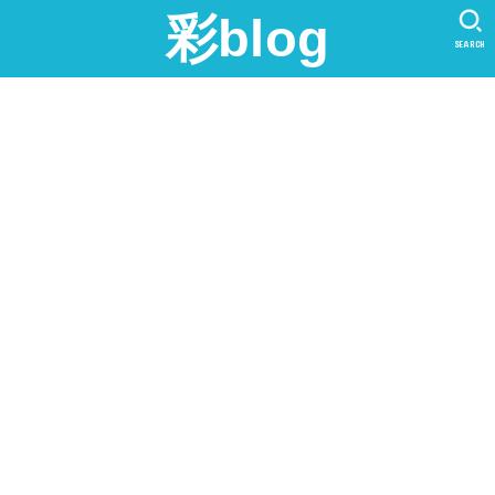
彩blog
SEARCH