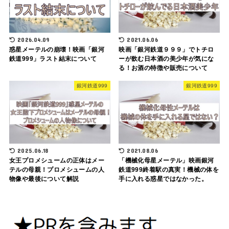
2026.04.09
2021.06.06
惑星メーテルの崩壊！映画「銀河
映画「銀河鉄道９９９」でトチロ
鉄道999」ラスト結末について
ーが飲む日本酒の美少年が気にな
る！お酒の特徴や販売について
銀河鉄道999
銀河鉄道999
2025.06.18
2021.08.06
女王プロメシュームの正体はメー
「機械化母星メーテル」映画銀河
テルの母親！プロメシュームの人
鉄道999終着駅の真実！機械の体を
物像や最後について解説
手に入れる惑星ではなかった。