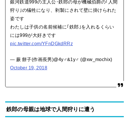
銀河鉄道999の主人公･鉄郎の母が機械伯爵の｢人間
狩り｣の犠牲になり、剥製にされて壁に掛けられた
姿です
わたしは子供の名前候補に｢鉄郎｣を入れるくらい
には999が大好きです
pic.twitter.com/YFnDGkdRRz
— 蕨 餅子(作画長男)@4y♂&1y♂ (@xw_mochix)
October 19, 2018
鉄郎の母親は地球で人間狩りに遭う