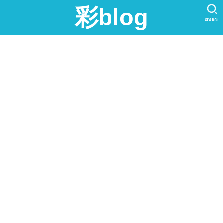
彩blog
SEARCH