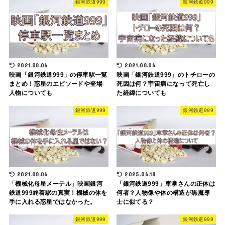
銀河鉄道999
銀河鉄道999
2021.08.06
2021.08.06
映画「銀河鉄道999」の停車駅一覧
映画「銀河鉄道999」のトチローの
まとめ！惑星のエピソードや登場
死因は何？宇宙病になって死亡し
人物についても
た経緯についても
銀河鉄道999
銀河鉄道999
2021.08.06
2025.06.18
「機械化母星メーテル」映画銀河
「銀河鉄道999」車掌さんの正体は
鉄道999終着駅の真実！機械の体を
何者？人物像や体の構造が黒魔導
手に入れる惑星ではなかった。
士に似てる？
銀河鉄道999
銀河鉄道999