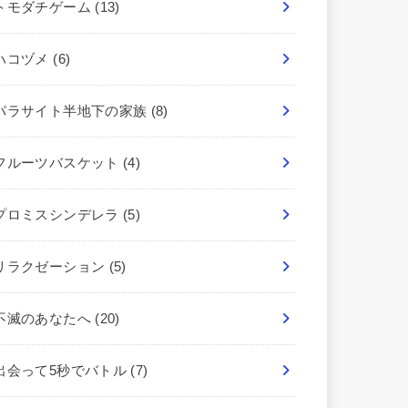
トモダチゲーム
(13)
ハコヅメ
(6)
パラサイト半地下の家族
(8)
フルーツバスケット
(4)
プロミスシンデレラ
(5)
リラクゼーション
(5)
不滅のあなたへ
(20)
出会って5秒でバトル
(7)