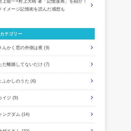
村上龍一+村上天晴 著「記憶漫画」を紹介！
Ｖイメージ記憶術を読んだ感想も
カテゴリー
さんかく窓の外側は夜
(9)
ただ離婚してないだけ
(7)
よふかしのうた
(6)
カイジ
(9)
キングダム
(14)
サザエさん
(10)