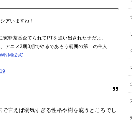
ーシアいますね！
に冤罪茶番企てられてPTを追い出された子だよ。
、アニメ2期3期でやるであろう範囲の第二の主人
AqpWNMkZsC
019
言で言えば弱気すぎる性格や樹を庇うところでし