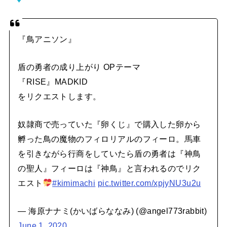
『鳥アニソン』
盾の勇者の成り上がり OPテーマ
『RISE』MADKID
をリクエストします。
奴隷商で売っていた『卵くじ』で購入した卵から
孵った鳥の魔物のフィロリアルのフィーロ。馬車
を引きながら行商をしていたら盾の勇者は『神鳥
の聖人』フィーロは『神鳥』と言われるのでリク
エスト
#kimimachi
pic.twitter.com/xpjyNU3u2u
— 海原ナナミ(かいばらななみ) (@angel773rabbit)
June 1, 2020