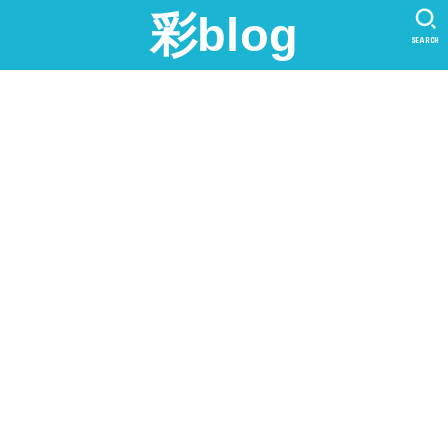
彩blog
SEARCH