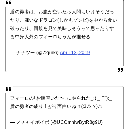
盾の勇者は、お腹が空いたら人間もいけそうだっ
たり、嫌いなドラゴン(しかもゾンビ)を中から食い
破ったり、同族を見て美味しそうって思ったりす
る中身人外のフィーロちゃんが推せる
— ナナツー (@72jinki)
April 12, 2019
フィーロの｢お腹空いた〜｣にやられた_:( _ ́ཫ`):_
盾の勇者の成り上がり面白いねヾ(:3ﾉｼヾ)ﾉｼ
— メチャイボイボ (@UCCmnIwBytR8g9U)