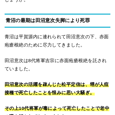
青沼の最期は田沼意次失脚により死罪
青沼は平賀源内に連れられて田沼意次の下、赤面
疱瘡根絶のために尽力してきました。
田沼意次は8代将軍吉宗に赤面疱瘡根絶を託され
ていました。
田沼意次の活躍を疎んじた松平定信は、甥が人痘
接種で死亡したことを恨みに思い大騒ぎ。
その上10代将軍が毒によって死亡したことで老中