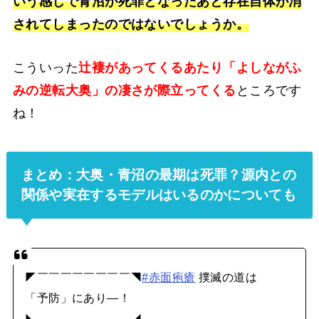
いう感じで青沼が死罪となったあと存在自体が消
されてしまったのではないでしょうか。
こういった
辻褄があってくるあたり「よしながふ
みの逆転大奥」の凄さが際立ってくる
ところです
ね！
まとめ：大奥・青沼の最期は死罪？源内との
関係や実在するモデルはいるのかについても
◤￣￣￣￣￣￣￣￣◥
#赤面疱瘡
撲滅の道は
「予防」にあり―！
◣＿＿＿＿＿＿＿＿◢