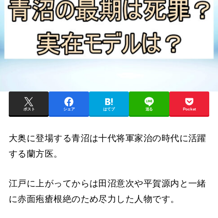
ポスト
シェア
はてブ
送る
Pocket
大奥に登場する青沼は十代将軍家治の時代に活躍
する蘭方医。
江戸に上がってからは田沼意次や平賀源内と一緒
に赤面疱瘡根絶のため尽力した人物です。