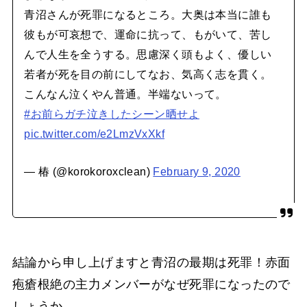
青沼さんが死罪になるところ。大奥は本当に誰も
彼もが可哀想で、運命に抗って、もがいて、苦し
んで人生を全うする。思慮深く頭もよく、優しい
若者が死を目の前にしてなお、気高く志を貫く。
こんなん泣くやん普通。半端ないって。
#お前らガチ泣きしたシーン晒せよ
pic.twitter.com/e2LmzVxXkf
— 椿 (@korokoroxclean)
February 9, 2020
結論から申し上げますと青沼の最期は死罪！赤面
疱瘡根絶の主力メンバーがなぜ死罪になったので
しょうか。