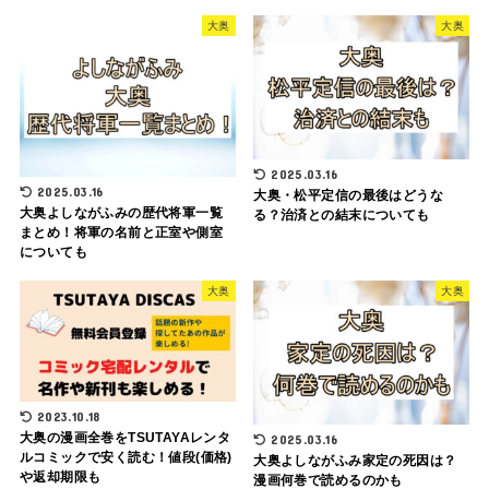
大奥
大奥
2025.03.16
2025.03.16
大奥・松平定信の最後はどうな
大奥よしながふみの歴代将軍一覧
る？治済との結末についても
まとめ！将軍の名前と正室や側室
についても
大奥
大奥
2023.10.18
大奥の漫画全巻をTSUTAYAレンタ
2025.03.16
ルコミックで安く読む！値段(価格)
大奥よしながふみ家定の死因は？
や返却期限も
漫画何巻で読めるのかも