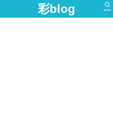
彩blog
SEARCH