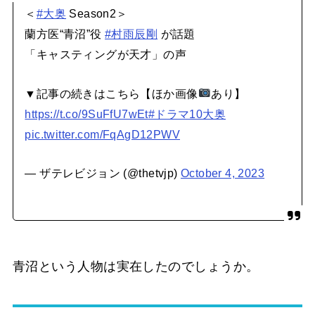
＜
#大奥
Season2＞
蘭方医“青沼”役
#村雨辰剛
が話題
「キャスティングが天才」の声
▼記事の続きはこちら【ほか画像
あり】
https://t.co/9SuFfU7wEt
#ドラマ10大奥
pic.twitter.com/FqAgD12PWV
— ザテレビジョン (@thetvjp)
October 4, 2023
青沼という人物は実在したのでしょうか。