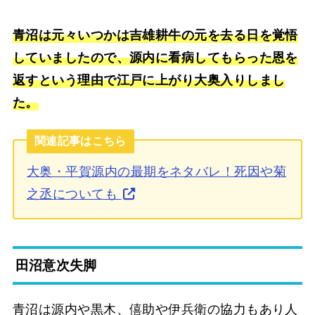
青沼は元々いつかは吉雄耕牛の元を去る日を覚悟
していましたので、源内に看病してもらった恩を
返すという理由で江戸に上がり大奥入りしまし
た。
関連記事はこちら
大奥・平賀源内の最期をネタバレ！死因や菊
之丞についても
田沼意次失脚
青沼は源内や黒木、僖助や伊兵衛の協力もあり人