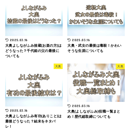
2025.03.16
2025.03.16
大奥よしながふみ捨蔵(お楽の方)は
大奥・武女の最後は毒殺！かわい
どうなった？千代姫の父の最後に
そうな生涯についても
ついても
大奥
大奥
2025.03.16
2025.03.16
大奥(よしながふみ)役職一覧まと
大奥よしながふみ有功(ありこと)は
め！歴代総取締についても
最後どうなった？結末をネタバ
レ！