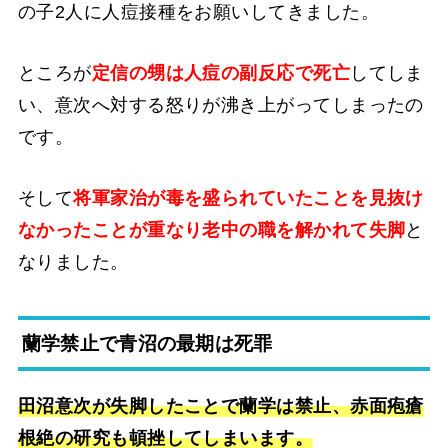
の子2人に人痘接種をお願いしてきました。
ところが
定信の甥は人痘の副反応で死亡
してしま
い、意次へ対する怒りが沸き上がってしまったの
です。
そして
将軍家治が毒を盛られていたことを見抜け
なかったことが重なり老中の職を解かれて失脚
と
なりました。
蘭学禁止で青沼の最期は死罪
田沼意次が失脚したことで蘭学は禁止、赤面疱瘡
根絶の研究も頓挫してしまいます。