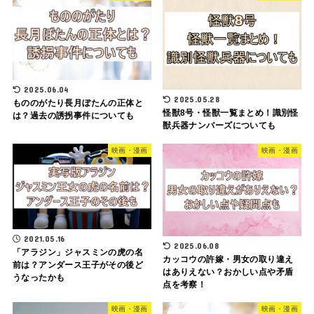
2025.06.04
2025.05.28
もののがたり長月ぼたんの正体と
怪獣8号・怪獣一覧まとめ！識別怪
は？過去の誘拐事件についても
獣兵器ナンバーズについても
映画・漫画
映画・漫画
2021.05.16
2025.06.08
「アラジン」ジャスミンの虎の名
カッコウの許嫁・男女の取り違え
前は？アンダース王子がその後ど
はありえない？おかしい点や矛盾
うなったかも
点を考察！
映画・漫画
映画・漫画