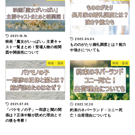
2021.10.16
2025.06.04
映画「魔女がいっぱい」主要キャ
もののがたり婚礼調度とは？能力
スト一覧まとめ！登場人物の相関
や強さについても
図や関係性について
映画・漫画
映画・漫画
2021.07.05
2023.12.30
「バケモノの子」一郎彦と闇の関
約束のネバーランド・コニー死
係は？正体や鯨が読めた理由とそ
亡！出荷理由についても
の後を考察！