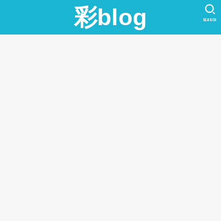
彩blog
SEARCH