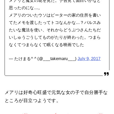
メアリと魔女の花を見た。予告見て面白いかなと
思ったのにな…。
メアリのついたウソはピーターの家の住所を書い
てたメモを渡したってトコなんかな…？バルスみ
たいな魔法を使い、それからどうぶつさんたちだ
いしゅうごうしてものがたりが終わった。つまら
なくてつまらなくて眠くなる映画でした
— たけまる^ ^ (@___takemaru___)
July 9, 2017
メアリは好奇心旺盛で元気な女の子で自分勝手な
ところが目立つようです。