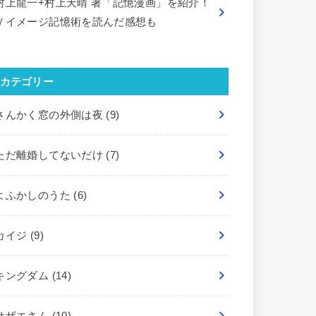
村上龍一+村上天晴 著「記憶漫画」を紹介！
Ｖイメージ記憶術を読んだ感想も
カテゴリー
さんかく窓の外側は夜
(9)
ただ離婚してないだけ
(7)
よふかしのうた
(6)
カイジ
(9)
キングダム
(14)
サザエさん
(10)