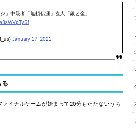
イジ」中級者「無頼伝涯」玄人「銀と金」
m/a8sWVpTySf
_us)
January 17, 2021
ある
ファイナルゲームが始まって20分もたたないうち