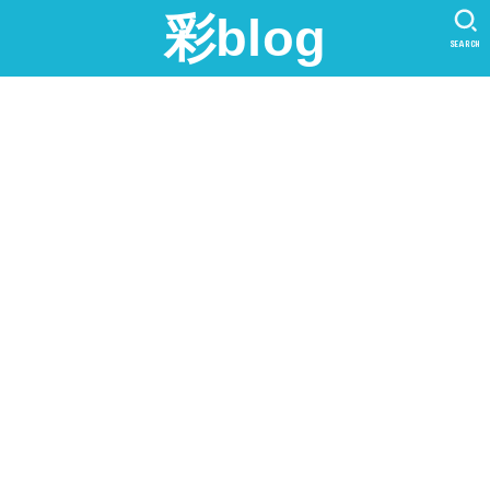
彩blog
SEARCH