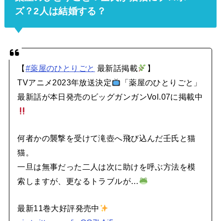
ズ？2人は結婚する？
【
#薬屋のひとりごと
最新話掲載
】
TVアニメ2023年放送決定
「薬屋のひとりごと」
最新話が本日発売のビッグガンガンVol.07に掲載中
何者かの襲撃を受けて滝壺へ飛び込んだ壬氏と猫
猫。
一旦は無事だった二人は次に助けを呼ぶ方法を模
索しますが、更なるトラブルが…
最新11巻大好評発売中