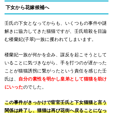
下女から花嫁候補へ
壬氏の下女となってからも、いくつもの事件や謎
解きに協力してきた猫猫ですが、壬氏暗殺を目論
む楼蘭妃(子翠)一族に攫われてしまいます。
楼蘭妃一族が何かを企み、謀反を起こそうとして
いることに気づきながら、手を打つのが遅かった
ことが猫猫誘拐に繋がったという責任を感じた壬
氏は、
自分の素性を明かし皇弟として猫猫を助け
にいった
のでした。
この事件がきっかけで宦官壬氏と下女猫猫と言う
関係は終了し、猫猫は再び花街へ戻ることになっ