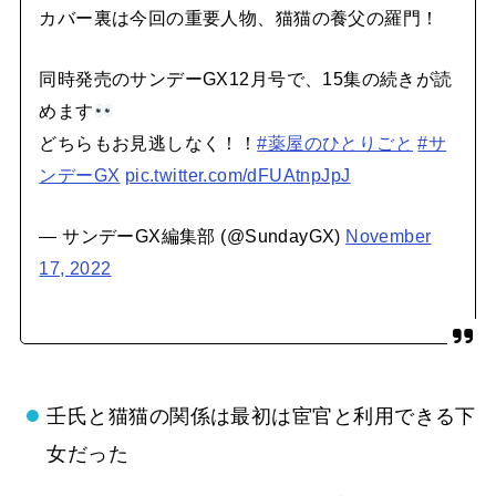
カバー裏は今回の重要人物、猫猫の養父の羅門！
同時発売のサンデーGX12月号で、15集の続きが読
めます
どちらもお見逃しなく！！
#薬屋のひとりごと
#サ
ンデーGX
pic.twitter.com/dFUAtnpJpJ
— サンデーGX編集部 (@SundayGX)
November
17, 2022
壬氏と猫猫の関係は最初は宦官と利用できる下
女だった