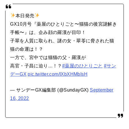
本日発売
GX10月号『薬屋のひとりごと〜猫猫の後宮謎解き
手帳〜』は、企み顔の羅漢が目印！
子翠を人質に取られ、謎の女・翠苓に脅された猫
猫の命運は！？
一方で、宮中では猫猫の父・羅漢が
高官・子昌に迫り…！？
#薬屋のひとりごと
#サン
デーGX
pic.twitter.com/IXbXHMbIsH
— サンデーGX編集部 (@SundayGX)
September
16, 2022