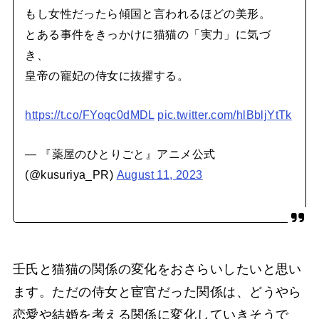
もし女性だったら傾国と言われるほどの美形。
とある事件をきっかけに猫猫の「実力」に気づ
き、
皇帝の寵妃の侍女に抜擢する。
https://t.co/FYoqc0dMDL
pic.twitter.com/hlBbljYtTk
— 『薬屋のひとりごと』アニメ公式
(@kusuriya_PR)
August 11, 2023
壬氏と猫猫の関係の変化をおさらいしたいと思い
ます。ただの侍女と宦官だった関係は、どうやら
恋愛や結婚を考える関係に変化していきそうで