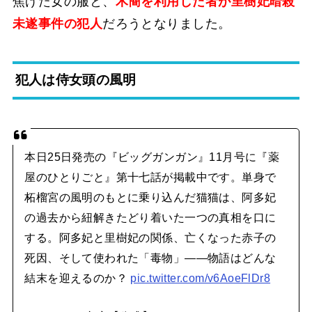
焦げた女の服と、
木簡を利用した者が里樹妃暗殺
未遂事件の犯人
だろうとなりました。
犯人は侍女頭の風明
本日25日発売の『ビッグガンガン』11月号に『薬
屋のひとりごと』第十七話が掲載中です。単身で
柘榴宮の風明のもとに乗り込んだ猫猫は、阿多妃
の過去から紐解きたどり着いた一つの真相を口に
する。阿多妃と里樹妃の関係、亡くなった赤子の
死因、そして使われた「毒物」――物語はどんな
結末を迎えるのか？
pic.twitter.com/v6AoeFlDr8