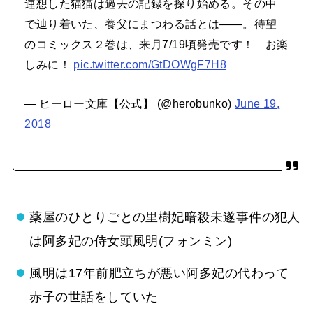
連想した猫猫は過去の記録を探り始める。その中
で辿り着いた、養父にまつわる話とは――。待望
のコミックス２巻は、来月7/19頃発売です！ お楽
しみに！
pic.twitter.com/GtDOWgF7H8
— ヒーロー文庫【公式】 (@herobunko)
June 19,
2018
薬屋のひとりごとの里樹妃暗殺未遂事件の犯人
は阿多妃の侍女頭風明(フォンミン)
風明は17年前肥立ちが悪い阿多妃の代わって
赤子の世話をしていた