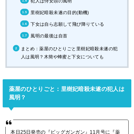
犯人は侍女頭の風明
里樹妃暗殺未遂の目的(動機)
下女は自ら志願して飛び降りている
風明の最後は自首
まとめ：薬屋のひとりごと里樹妃暗殺未遂の犯
人は風明？木簡や蜂蜜と下女についても
薬屋のひとりごと：里樹妃暗殺未遂の犯人は
風明？
本日25日発売の『ビッグガンガン』11月号に『薬