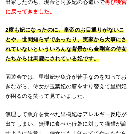
出家したのち、現帝と阿多妃の心遣いで
再び後宮
に戻ってきました。
2度も妃になったのに、皇帝のお目通りがないこ
とや、世間知らずであったり、実家から大事にさ
れていないといういろんな背景から金剛宮の侍女
たちからは馬鹿にされている妃です。
園遊会では、里樹妃が魚介が苦手なのを知ってお
きながら、侍女が玉葉妃の膳をすり替えて里樹妃
が困るのを笑って見ていました。
無理して魚介を食べた里樹妃はアレルギー反応が
出てしまい、無理に食べた行為に対して猫猫が諭
すように注意し、侍女にも「知っててやったなら