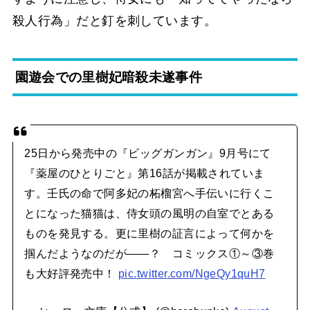
殺人行為」だと釘を刺しています。
園遊会での里樹妃暗殺未遂事件
25日から発売中の『ビッグガンガン』9月号にて
『薬屋のひとりごと』第16話が掲載されていま
す。壬氏の命で阿多妃の柘榴宮へ手伝いに行くこ
とになった猫猫は、侍女頭の風明の自室でとある
ものを発見する。更に里樹の証言によって何かを
掴んだようなのだが――？ コミックス①～③巻
も大好評発売中！
pic.twitter.com/NgeQy1quH7