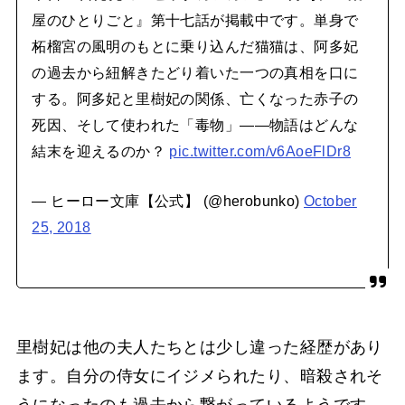
屋のひとりごと』第十七話が掲載中です。単身で
柘榴宮の風明のもとに乗り込んだ猫猫は、阿多妃
の過去から紐解きたどり着いた一つの真相を口に
する。阿多妃と里樹妃の関係、亡くなった赤子の
死因、そして使われた「毒物」――物語はどんな
結末を迎えるのか？
pic.twitter.com/v6AoeFlDr8
— ヒーロー文庫【公式】 (@herobunko)
October
25, 2018
里樹妃は他の夫人たちとは少し違った経歴があり
ます。自分の侍女にイジメられたり、暗殺されそ