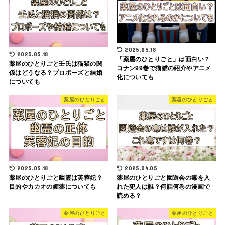
2025.05.18
2025.05.18
「薬屋のひとりごと」は面白い？
薬屋のひとりごと壬氏は猫猫の関
コナン99巻で猫猫の紹介やアニメ
係はどうなる？プロポーズと結婚
化についても
についても
薬屋のひとりごと
薬屋のひとりごと
2025.05.18
2025.04.05
薬屋のひとりごと幽霊は芙蓉妃？
薬屋のひとりごと園遊会の毒を入
目的やカカオの媚薬についても
れた犯人は誰？何話何巻の漫画で
読める？
薬屋のひとりごと
薬屋のひとりごと