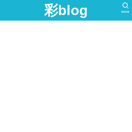
彩blog
SEARCH