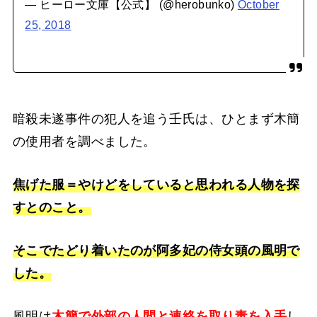
— ヒーロー文庫【公式】 (@herobunko)
October
25, 2018
暗殺未遂事件の犯人を追う壬氏は、ひとまず木簡
の使用者を調べました。
焦げた服＝やけどをしていると思われる人物を探
すとのこと。
そこでたどり着いたのが阿多妃の侍女頭の風明で
した。
風明は
木簡で外部の人間と連絡を取り毒を入手
し