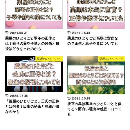
2024.05.31
2025.05.18
薬屋のひとりごと翠苓の正体と
薬屋のひとりごと高順は宦官な
は？蘇りの薬や子翠との関係と最
の？正体と息子や妻についても
後はどうなったのかも
薬屋のひとりごと
薬屋のひとりごと
2025.05.18
2025.05.18
「薬屋のひとりごと」壬氏の正体
後宮の烏は薬屋のひとりごとと似
とは何者？出生の秘密と母親が誰
てる？面白い理由や感想・口コミ
なのかも
も