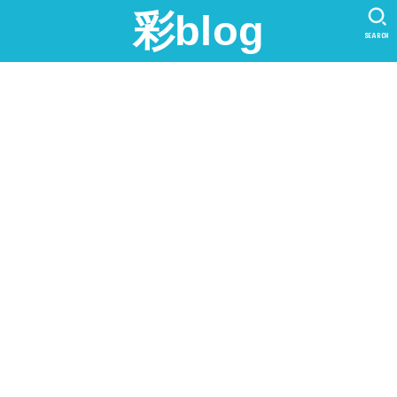
彩blog
SEARCH