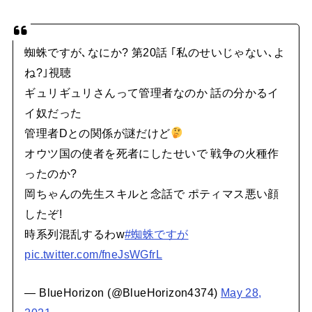
蜘蛛ですが､なにか? 第20話 ｢私のせいじゃない､よ
ね?｣視聴
ギュリギュリさんって管理者なのか 話の分かるイ
イ奴だった
管理者Dとの関係が謎だけど
オウツ国の使者を死者にしたせいで 戦争の火種作
ったのか?
岡ちゃんの先生スキルと念話で ポティマス悪い顔
したぞ!
時系列混乱するわw
#蜘蛛ですが
pic.twitter.com/fneJsWGfrL
— BlueHorizon (@BlueHorizon4374)
May 28,