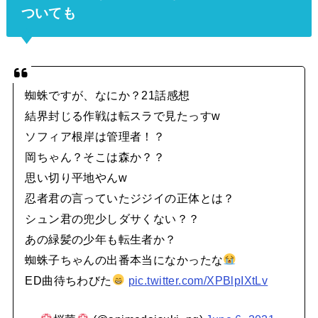
ついても
蜘蛛ですが、なにか？21話感想
結界封じる作戦は転スラで見たっすw
ソフィア根岸は管理者！？
岡ちゃん？そこは森か？？
思い切り平地やんw
忍者君の言っていたジジイの正体とは？
シュン君の兜少しダサくない？？
あの緑髪の少年も転生者か？
蜘蛛子ちゃんの出番本当になかったな
ED曲待ちわびた
pic.twitter.com/XPBlpIXtLv