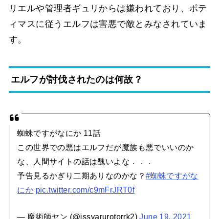
リエルや管理者ギュリからは嫌われており、ポテ
ィマスに従うエルフは害悪で敵とみなされていま
す。
エルフが討伐されたのは何故？
蜘蛛ですがなにか 11話
この世界での悪はエルフだが魔族も悪でいいのか
な、人間サイトの話は醜いよな．．．
予告見るかぎり二期ありなのかな？
#蜘蛛ですがな
にか
pic.twitter.com/c9mFrJRT0f
— 魔術師ヤン (@issyarurotorrk2)
June 19, 2021