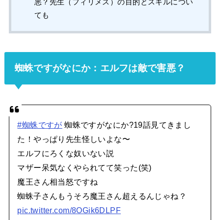
悪？先生（フィリメス）の目的とスキルについ
ても
蜘蛛ですがなにか：エルフは敵で害悪？
#蜘蛛ですが
蜘蛛ですがなにか?19話見てきまし
た！やっぱり先生怪しいよな〜
エルフにろくな奴いない説
マザー呆気なくやられてて笑った(笑)
魔王さん相当怒ですね
蜘蛛子さんもうそろ魔王さん超えるんじゃね？
pic.twitter.com/8OGik6DLPF