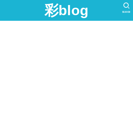
彩blog
SEARCH