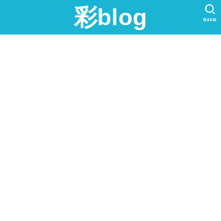
彩blog
SEARCH