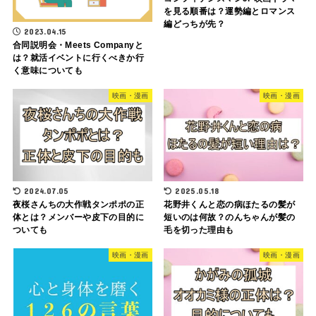
を見る順番は？運勢編とロマンス
編どっちが先？
2023.04.15
合同説明会・Meets Companyと
は？就活イベントに行くべきか行
く意味についても
映画・漫画
映画・漫画
2024.07.05
2025.05.18
夜桜さんちの大作戦タンポポの正
花野井くんと恋の病ほたるの髪が
体とは？メンバーや皮下の目的に
短いのは何故？のんちゃんが髪の
ついても
毛を切った理由も
映画・漫画
映画・漫画