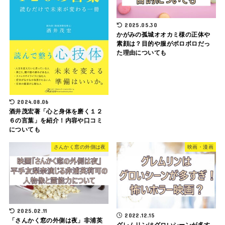
2025.05.30
かがみの孤城オオカミ様の正体や
素顔は？目的や服がボロボロだっ
た理由についても
2024.08.06
酒井茂宏著「心と身体を磨く１２
６の言葉」を紹介！内容や口コミ
についても
さんかく窓の外側は夜
映画・漫画
2025.02.11
2022.12.15
「さんかく窓の外側は夜」非浦英