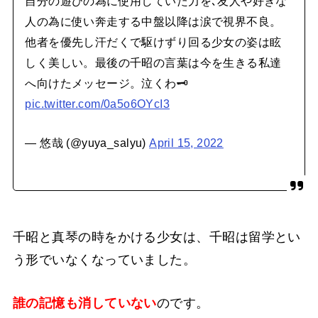
自分の遊びの為に使用していた力を､友人や好きな
人の為に使い奔走する中盤以降は涙で視界不良。
他者を優先し汗だくで駆けずり回る少女の姿は眩
しく美しい。最後の千昭の言葉は今を生きる私達
へ向けたメッセージ。泣くわ🗝
pic.twitter.com/0a5o6OYcI3
— 悠哉 (@yuya_salyu)
April 15, 2022
千昭と真琴の時をかける少女は、千昭は留学とい
う形でいなくなっていました。
誰の記憶も消していない
のです。