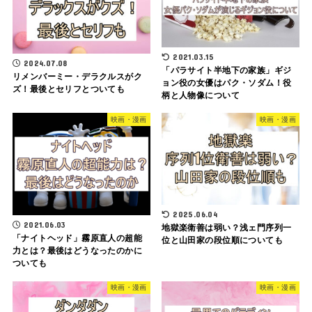
2021.03.15
2024.07.08
「パラサイト半地下の家族」ギジ
リメンバーミー・デラクルスがク
ョン役の女優はパク・ソダム！役
ズ！最後とセリフとついても
柄と人物像について
映画・漫画
映画・漫画
2025.06.04
2021.06.03
地獄楽衛善は弱い？浅ェ門序列一
「ナイトヘッド」霧原直人の超能
位と山田家の段位順についても
力とは？最後はどうなったのかに
ついても
映画・漫画
映画・漫画