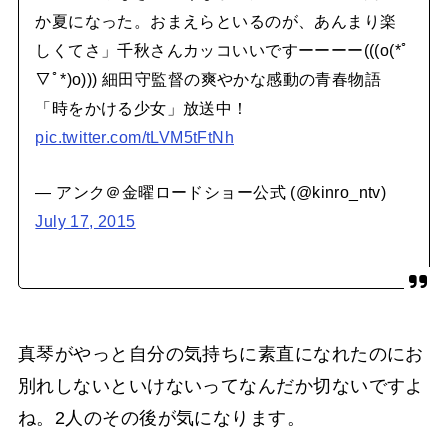
か夏になった。おまえらといるのが、あんまり楽
しくてさ」千秋さんカッコいいですーーーー(((o(*ﾟ
▽ﾟ*)o))) 細田守監督の爽やかな感動の青春物語
「時をかける少女」放送中！
pic.twitter.com/tLVM5tFtNh
— アンク＠金曜ロードショー公式 (@kinro_ntv)
July 17, 2015
真琴がやっと自分の気持ちに素直になれたのにお
別れしないといけないってなんだか切ないですよ
ね。2人のその後が気になります。