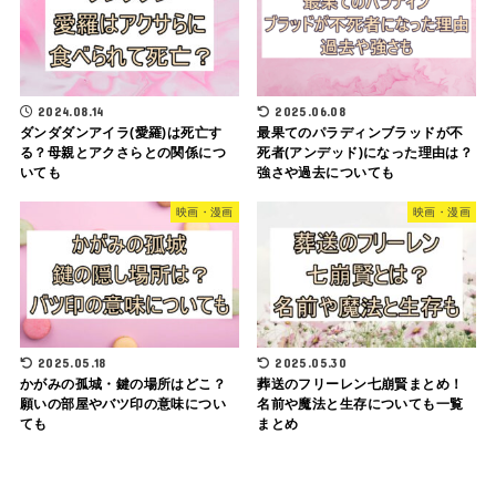
2024.08.14
2025.06.08
ダンダダンアイラ(愛羅)は死亡す
最果てのパラディンブラッドが不
る？母親とアクさらとの関係につ
死者(アンデッド)になった理由は？
いても
強さや過去についても
映画・漫画
映画・漫画
2025.05.18
2025.05.30
かがみの孤城・鍵の場所はどこ？
葬送のフリーレン七崩賢まとめ！
願いの部屋やバツ印の意味につい
名前や魔法と生存についても一覧
ても
まとめ