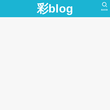
彩blog
SEARCH