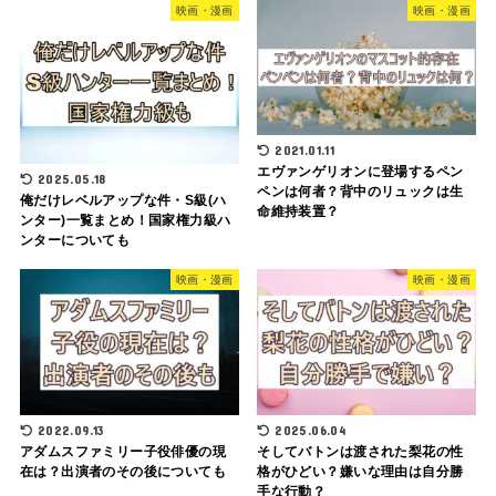
映画・漫画
映画・漫画
2021.01.11
エヴァンゲリオンに登場するペン
2025.05.18
ペンは何者？背中のリュックは生
俺だけレベルアップな件・S級(ハ
命維持装置？
ンター)一覧まとめ！国家権力級ハ
ンターについても
映画・漫画
映画・漫画
2022.09.13
2025.06.04
アダムスファミリー子役俳優の現
そしてバトンは渡された梨花の性
在は？出演者のその後についても
格がひどい？嫌いな理由は自分勝
手な行動？