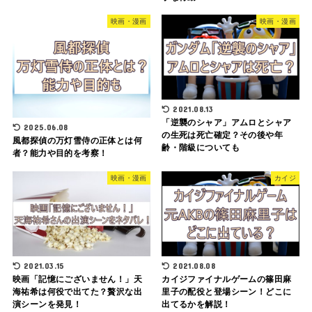
映画・漫画
映画・漫画
2021.08.13
「逆襲のシャア」アムロとシャア
2025.06.08
の生死は死亡確定？その後や年
風都探偵の万灯雪侍の正体とは何
齢・階級についても
者？能力や目的を考察！
映画・漫画
カイジ
2021.03.15
2021.08.08
映画「記憶にございません！」天
カイジファイナルゲームの篠田麻
海祐希は何役で出てた？贅沢な出
里子の配役と登場シーン！どこに
演シーンを発見！
出てるかを解説！