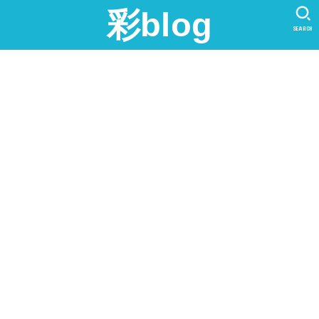
彩blog
SEARCH