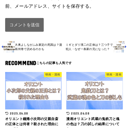
前、メールアドレス、サイトを保存する。
大奥よしながふみ家定の死因は？漫
ミギとダリ瑛二の正体は？三つ子で
画何巻で読めるのかも
犯人・なぜ一条家の兄になった？
RECOMMEND
映画・漫画
映画・漫画
2025.06.08
2025.06.08
オリエント鐘捲小次郎の父親自斎
漫画オリエント武蔵の鬼鉄刀と魂
の正体とは何者？殺された理由に
の色は？刀の試しの結果について