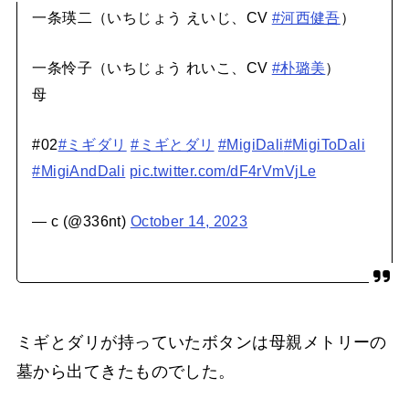
一条瑛二（いちじょう えいじ、CV
#河西健吾
）
一条怜子（いちじょう れいこ、CV
#朴璐美
）
母
#02
#ミギダリ
#ミギとダリ
#MigiDali
#MigiToDali
#MigiAndDali
pic.twitter.com/dF4rVmVjLe
— c (@336nt)
October 14, 2023
ミギとダリが持っていたボタンは母親メトリーの
墓から出てきたものでした。