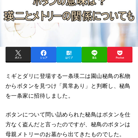
ポスト
シェア
はてブ
送る
Pocket
ミギとダリに登場する一条瑛二は園山秘鳥の私物
からボタンを見つけ「異常あり」と判断し、秘鳥
を一条家に招待しました。
ボタンについて問い詰められた秘鳥はボタンを仕
方なく盗んだと言ったのですが、秘鳥のボタンは
母親メトリーのお墓から出てきたものでした。