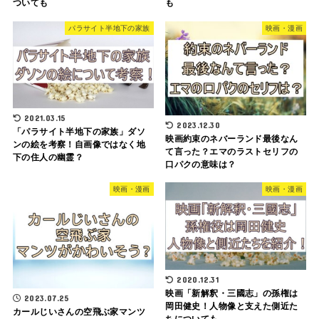
ついても
も
パラサイト半地下の家族
映画・漫画
2021.03.15
2023.12.30
「パラサイト半地下の家族」ダソ
映画約束のネバーランド最後なん
ンの絵を考察！自画像ではなく地
て言った？エマのラストセリフの
下の住人の幽霊？
口パクの意味は？
映画・漫画
映画・漫画
2020.12.31
映画「新解釈・三國志」の孫権は
2023.07.25
岡田健史！人物像と支えた側近た
カールじいさんの空飛ぶ家マンツ
ちについても