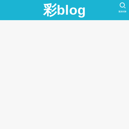
彩blog
SEARCH