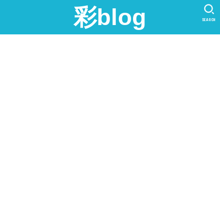
彩blog
SEARCH