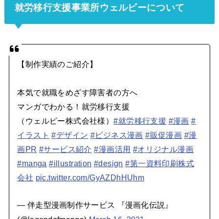
就労移行支援事業所ウェルビーについて
【制作実績のご紹介】
本気で就職をめざす障害者の方へ
マンガでわかる！就労移行支援
（ウェルビー株式会社様）
#就労移行支援
#漫画
#
イラスト
#デザイン
#ビジネス漫画
#販促漫画
#漫
画PR
#サービス紹介
#漫画活用
#オリジナル漫画
#manga
#illustration
#design
#第一資料印刷株式
会社
pic.twitter.com/GyAZDhHUhm
— 伴走型漫画制作サービス 『漫画化伝説』