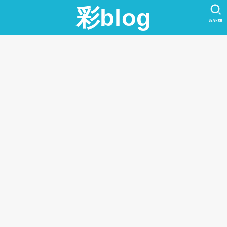
彩blog
SEARCH