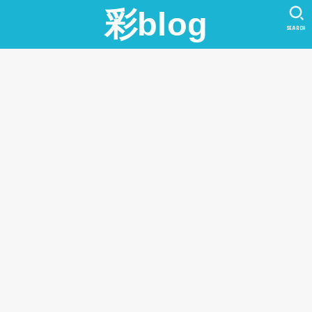
彩blog
SEARCH