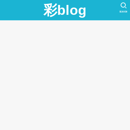
彩blog
SEARCH