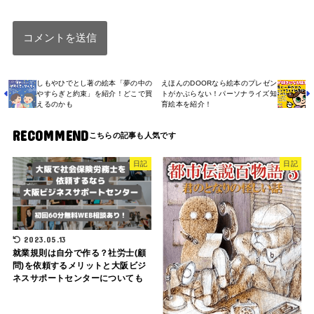
しもやひでとし著の絵本「夢の中の
えほんのDOORなら絵本のプレゼン
やすらぎと約束」を紹介！どこで買
トがかぶらない！パーソナライズ知
えるのかも
育絵本を紹介！
RECOMMEND
日記
日記
2023.05.13
就業規則は自分で作る？社労士(顧
問)を依頼するメリットと大阪ビジ
ネスサポートセンターについても