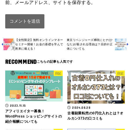
前、メールアドレス、サイトを保存する。
【女性限定】無料オンラインマネー
東京リベンジャーズ稀咲にヒナ(ひ
セミナー開催！お金の基礎を学んで
なた)が殺される理由は？目的や正
将来に備える！
体についても
RECOMMEND
日記
日記
2023.11.15
2024.08.28
アフィリエイター募集！
古着副業転売の0円仕入れとは？オ
WordPress ショッピングサイトの
ルカン373の口コミも
紹介報酬についても