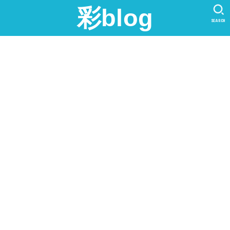
彩blog
SEARCH