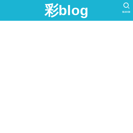
彩blog
SEARCH