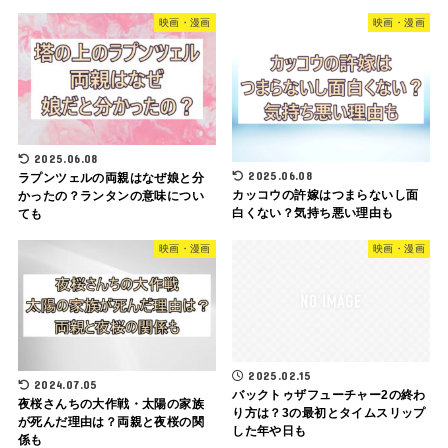
映画・漫画
映画・漫画
2025.06.08
2025.06.08
ラプンツェルの両親はなぜ娘と分
カッコウの許嫁はつまらないし面
かったの？ランタンの意味につい
白くない？気持ち悪い理由も
ても
映画・漫画
映画・漫画
2025.02.15
2024.07.05
バックトゥザフューチャー2の終わ
夜桜さんちの大作戦・太陽の家族
り方は？3の最初とタイムスリップ
が死んだ理由は？両親と夜桜の関
した年や日も
係も