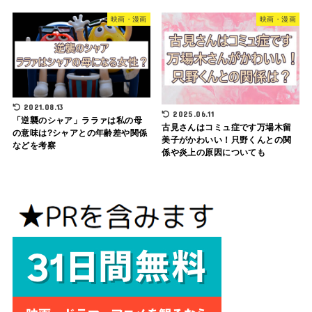
映画・漫画
映画・漫画
2021.08.13
2025.06.11
「逆襲のシャア」ララァは私の母
古見さんはコミュ症です万場木留
の意味は?シャアとの年齢差や関係
美子がかわいい！只野くんとの関
などを考察
係や炎上の原因についても