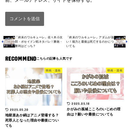
「終末のワルキューレ」佐々木小次
「終末のワルキューレ」アダムが強
郎・ポセイドン戦ネタバレ！勝敗・
い！能力と最後は死亡するのかにつ
勝利はどっち？
いても
RECOMMEND
映画・漫画
映画・漫画
2025.05.18
かがみの孤城こころのいじめの理
2025.05.30
由は？願いや最後についても
地獄楽あか絹はアニメ登場する？
死罪人となった理由や最後につい
ても