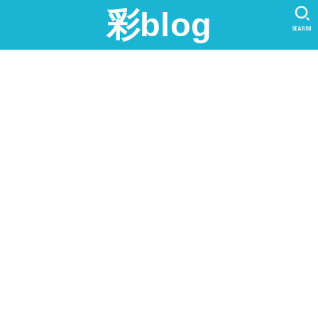
彩blog
SEARCH