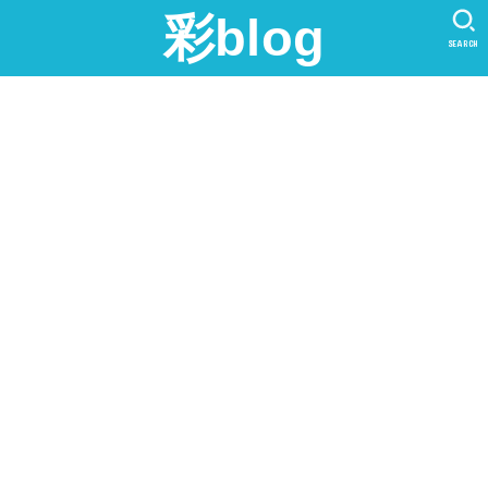
彩blog
SEARCH