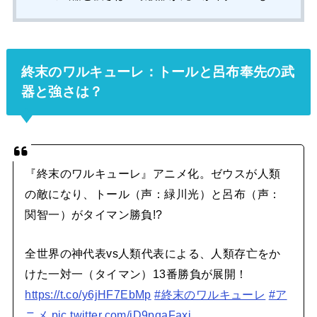
終末のワルキューレ：トールと呂布奉先の武
器と強さは？
『終末のワルキューレ』アニメ化。ゼウスが人類
の敵になり、トール（声：緑川光）と呂布（声：
関智一）がタイマン勝負!?
全世界の神代表vs人類代表による、人類存亡をか
けた一対一（タイマン）13番勝負が展開！
https://t.co/y6jHF7EbMp
#終末のワルキューレ
#ア
ニメ
pic.twitter.com/jD9pqaFaxi