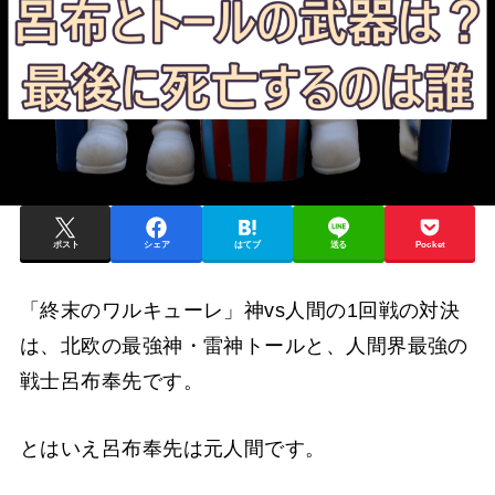
ポスト
シェア
はてブ
送る
Pocket
「終末のワルキューレ」神vs人間の1回戦の対決
は、北欧の最強神・雷神トールと、人間界最強の
戦士呂布奉先です。
とはいえ呂布奉先は元人間です。