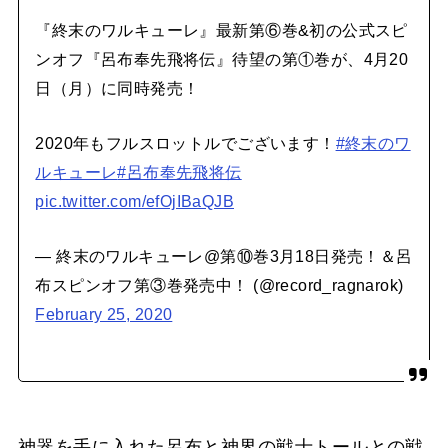
『終末のワルキューレ』最新第⑥巻&初の公式スピ
ンオフ『呂布奉先飛将伝』待望の第①巻が、4月20
日（月）に同時発売！
2020年もフルスロットルでございます！
#終末のワ
ルキューレ
#呂布奉先飛将伝
pic.twitter.com/efOjIBaQJB
— 終末のワルキューレ@第⑩巻3月18日発売！＆呂
布スピンオフ第③巻発売中！ (@record_ragnarok)
February 25, 2020
神器を手に入れた呂布と神界の戦士トールとの戦