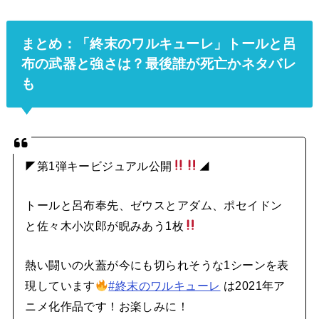
まとめ：「終末のワルキューレ」トールと呂
布の武器と強さは？
最後誰が死亡かネタバレ
も
◤第1弾キービジュアル公開
◢
トールと呂布奉先、ゼウスとアダム、ポセイドン
と佐々木小次郎が睨みあう1枚
熱い闘いの火蓋が今にも切られそうな1シーンを表
現しています
#終末のワルキューレ
は2021年ア
ニメ化作品です！お楽しみに！