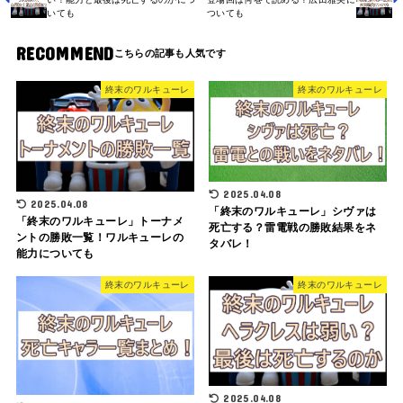
いても
ついても
RECOMMEND
終末のワルキューレ
終末のワルキューレ
2025.04.08
2025.04.08
「終末のワルキューレ」シヴァは
「終末のワルキューレ」トーナメ
死亡する？雷電戦の勝敗結果をネ
ントの勝敗一覧！ワルキューレの
タバレ！
能力についても
終末のワルキューレ
終末のワルキューレ
2025.04.08