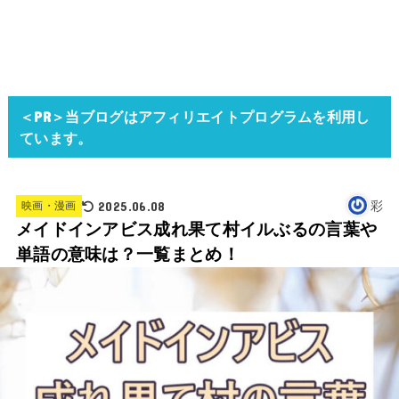
＜PR＞当ブログはアフィリエイトプログラムを利用し
ています。
2025.06.08
彩
映画・漫画
メイドインアビス成れ果て村イルぶるの言葉や
単語の意味は？一覧まとめ！