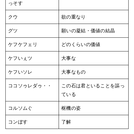
っそす
クウ
欲の重なり
グツ
願いの凝結・価値の結晶
ケフケフェリ
どのくらいの価値
ケフいぇツ
大事な
ケフいソレ
大事なもの
ココソゥレダゥ・・
この石は君といることを謳っ
ている
コルソムぐ
枢機の姿
コンぼす
了解