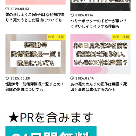
2024.08.03
聲の形しょうこ(硝子)はなぜ飛び降
2024.01.14
り？死のうとした理由についても
ハリーポッターのドビーが嫌い？
うざいしイライラする理由も
映画・漫画
映画・漫画
2025.05.28
2024.09.14
怪獣8号・防衛隊隊長一覧まとめ！
あの花のめんまの正体は幽霊？死
部隊の隊員についても
因と最後は成仏するのかも