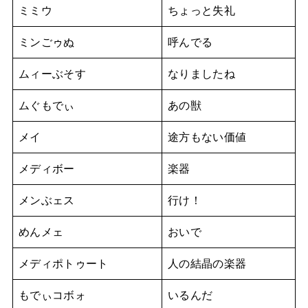
ミミウ
ちょっと失礼
ミンごゥぬ
呼んでる
ムィーぶそす
なりましたね
ムぐもでぃ
あの獣
メイ
途方もない価値
メディボー
楽器
メンぶェス
行け！
めんメェ
おいで
メディポトゥート
人の結晶の楽器
もでぃコボォ
いるんだ