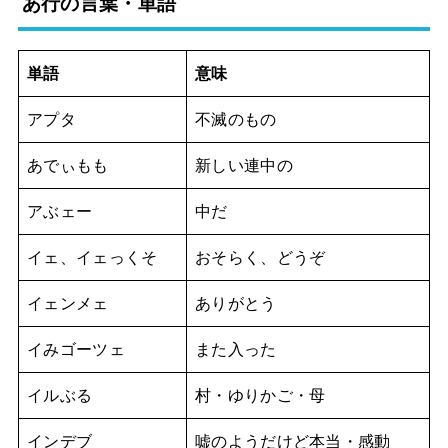
あ行の言葉・単語
単語
意味
アプタ
不滅のもの
あでぃもも
新しい連中の
アぶェー
中だ
イェ、イェっくそ
おそらく、どうぞ
イェンメェ
ありがとう
イみゴーツェ
また入った
イルぶる
村・ゆりかご・母
インデブ
嘘のようだけど本当・感動