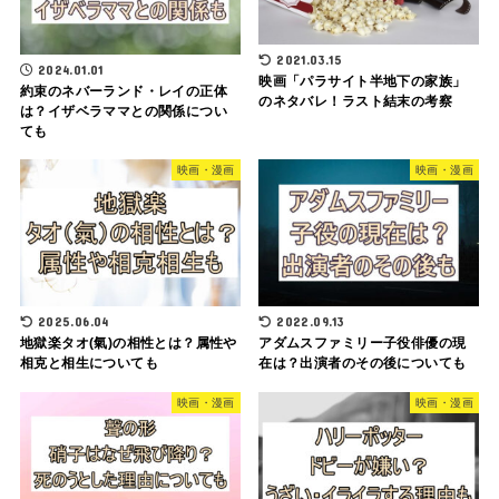
2021.03.15
2024.01.01
映画「パラサイト半地下の家族」
約束のネバーランド・レイの正体
のネタバレ！ラスト結末の考察
は？イザベラママとの関係につい
ても
映画・漫画
映画・漫画
2025.06.04
2022.09.13
地獄楽タオ(氣)の相性とは？属性や
アダムスファミリー子役俳優の現
相克と相生についても
在は？出演者のその後についても
映画・漫画
映画・漫画