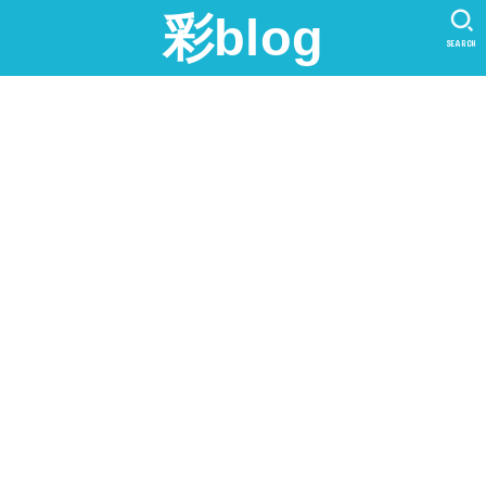
彩blog
SEARCH