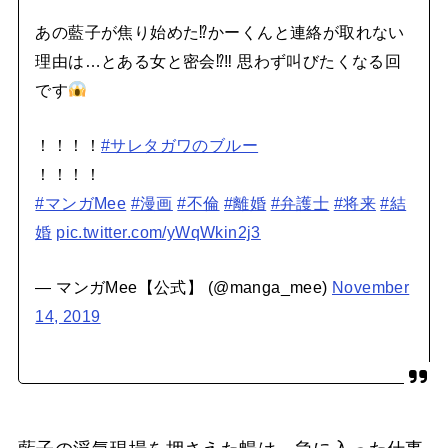
あの藍子が焦り始めた⁉かーくんと連絡が取れない
理由は…とある女と密会⁉‼ 思わず叫びたくなる回
です
！！！！
#サレタガワのブルー
！！！！
#マンガMee
#漫画
#不倫
#離婚
#弁護士
#将来
#結
婚
pic.twitter.com/yWqWkin2j3
— マンガMee【公式】 (@manga_mee)
November
14, 2019