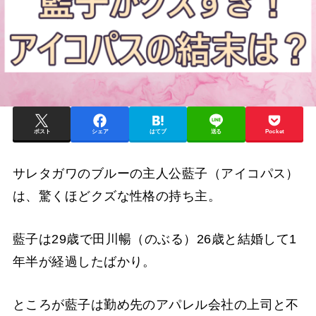
ポスト
シェア
はてブ
送る
Pocket
サレタガワのブルーの主人公藍子（アイコパス）
は、驚くほどクズな性格の持ち主。
藍子は29歳で田川暢（のぶる）26歳と結婚して1
年半が経過したばかり。
ところが藍子は勤め先のアパレル会社の上司と不