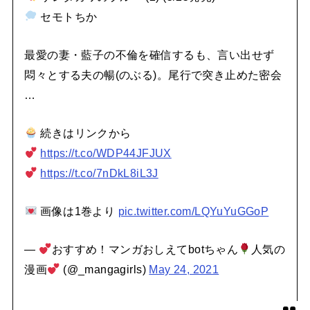
セモトちか
最愛の妻・藍子の不倫を確信するも、言い出せず
悶々とする夫の暢(のぶる)。尾行で突き止めた密会
…
続きはリンクから
https://t.co/WDP44JFJUX
https://t.co/7nDkL8iL3J
画像は1巻より
pic.twitter.com/LQYuYuGGoP
—
おすすめ！マンガおしえてbotちゃん
人気の
漫画
(@_mangagirls)
May 24, 2021