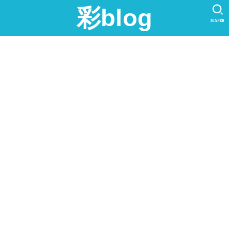
彩blog
SEARCH