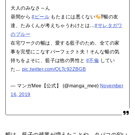
大人のみなさ～ん
昼間から
#ビール
もたまには悪くない
⁉暢の友
達、たみくんが考えちゃうわけとは…
#サレタガワ
のブルー
在宅ワークの暢は、愛する藍子のため、全ての家
事を完璧にこなすパーフェクト夫！そんな暢の気
持ちをよそに、藍子は他の男性と
#不倫
してい
た…
pic.twitter.com/QLTc92ZBGB
— マンガMee【公式】 (@manga_mee)
November
16, 2019
暢は、藍子の残業が増えたことや、タバコの匂い