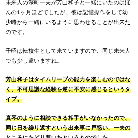
未来人の深町一夫が芳山和子と一緒にいたのはほ
んの1ヶ月ほどでしたが、彼は記憶操作をして幼
少時から一緒にいるように思わせることが出来た
のです。
千昭は転校生として来ていますので、同じ未来人
でも少し違いますね。
芳山和子はタイムリープの能力を楽しむのではな
く、不可思議な経験を逆に不安に感じるというタ
イプ。
真琴のように相談できる相手がいなかったので、
同じ日を繰り返すという出来事に戸惑い、一夫の
ところにたどり着いたというものでした。