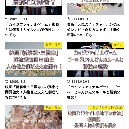
2021.08.08
2021.01.04
「カイジファイナルゲーム」東郷
映画「天気の子」チャーハンの公
とは何者？カイジとの関係性につ
式レシピ・作り方はまずい？味や
いても
画像についても
映画・漫画
カイジ
2020.12.31
2021.08.08
映画「新解釈・三國志」の孫権は
「カイジファイナルゲーム」ゴー
岡田健史！人物像と支えた側近た
ルドじゃんけんのルールと勝負の
ちについても
解説！
映画・漫画
パラサイト半地下の家族