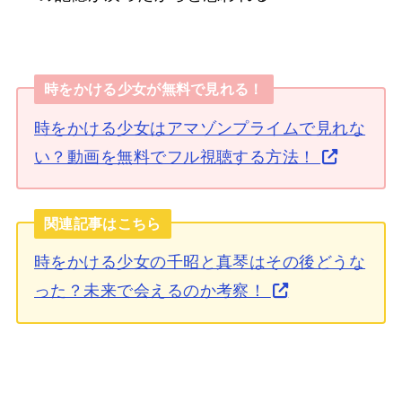
時をかける少女が無料で見れる！
時をかける少女はアマゾンプライムで見れな
い？動画を無料でフル視聴する方法！
関連記事はこちら
時をかける少女の千昭と真琴はその後どうな
った？未来で会えるのか考察！