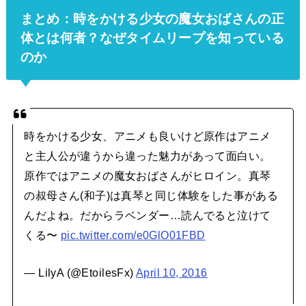
まとめ：時をかける少女の魔女おばさんの正
体とは何者？なぜタイムリープを知っている
のか
時をかける少女、アニメも良いけど原作はアニメ
と主人公が違うから違った魅力があって面白い。
原作ではアニメの魔女おばさんがヒロイン。真琴
の叔母さん(和子)は真琴と同じ体験をした事がある
んだよね。だからラベンダー…読んでると泣けて
くる〜
pic.twitter.com/e0GlO01FBD
— LilyA (@EtoilesFx)
April 10, 2016