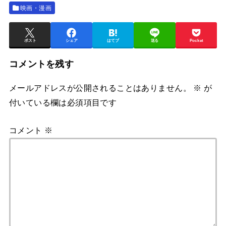
映画・漫画
ポスト
シェア
はてブ
送る
Pocket
コメントを残す
メールアドレスが公開されることはありません。
※
が
付いている欄は必須項目です
コメント
※