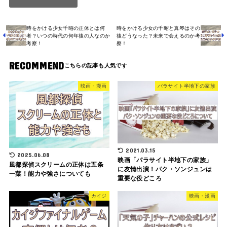
時をかける少女千昭の正体とは何
時をかける少女の千昭と真琴はその
者？いつの時代の何年後の人なのか
後どうなった？未来で会えるのか考
考察！
察！
RECOMMEND
映画・漫画
パラサイト半地下の家族
2021.03.15
2025.06.08
映画「パラサイト半地下の家族」
風都探偵スクリームの正体は五条
に友情出演！パク・ソンジュンは
一葉！能力や強さについても
重要な役どころ
カイジ
映画・漫画