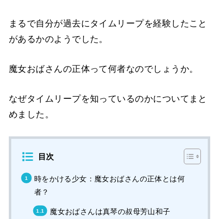
まるで自分が過去にタイムリープを経験したこと
があるかのようでした。
魔女おばさんの正体って何者なのでしょうか。
なぜタイムリープを知っているのかについてまと
めました。
目次
時をかける少女：魔女おばさんの正体とは何
者？
魔女おばさんは真琴の叔母芳山和子