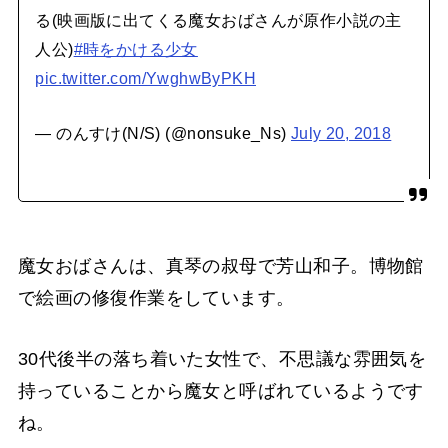
る(映画版に出てくる魔女おばさんが原作小説の主
人公)
#時をかける少女
pic.twitter.com/YwghwByPKH
— のんすけ(N/S) (@nonsuke_Ns)
July 20, 2018
魔女おばさんは、真琴の叔母で芳山和子。博物館
で絵画の修復作業をしています。
30代後半の落ち着いた女性で、不思議な雰囲気を
持っていることから魔女と呼ばれているようです
ね。