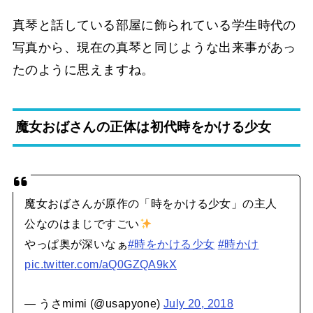
真琴と話している部屋に飾られている学生時代の
写真から、現在の真琴と同じような出来事があっ
たのように思えますね。
魔女おばさんの正体は初代時をかける少女
魔女おばさんが原作の「時をかける少女」の主人
公なのはまじですごい
やっぱ奥が深いなぁ
#時をかける少女
#時かけ
pic.twitter.com/aQ0GZQA9kX
— うさmimi (@usapyone)
July 20, 2018