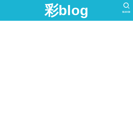
彩blog
SEARCH