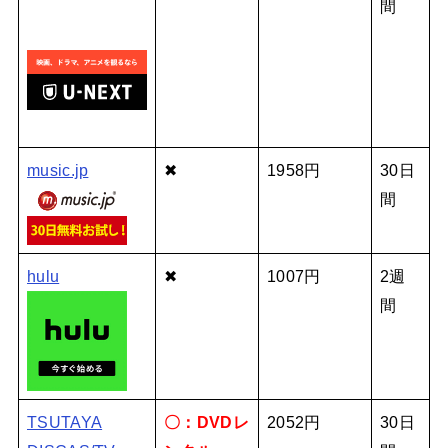
間
music.jp
✖
1958円
30日
間
hulu
✖
1007円
2週
間
TSUTAYA
〇：DVDレ
2052円
30日