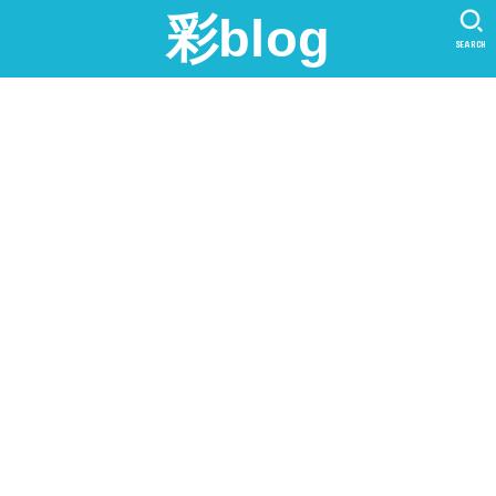
彩blog
SEARCH