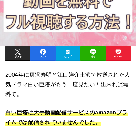
ポスト
シェア
はてブ
送る
Pocket
2004年に唐沢寿明と江口洋介主演で放送された人
気ドラマ白い巨塔がもう一度見たい！出来れば無
料で。
白い巨塔は大手動画配信サービスのamazonプラ
イムでは配信されていませんでした。