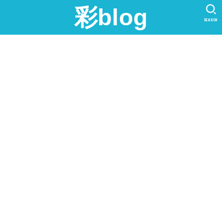
彩blog
SEARCH