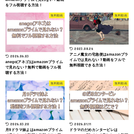
をフル視聴する方法！
無料動画
無料動画
2023.08.26
アニメ魔女の宅急便はamazonプラ
2026.06.03
イムでは見れない？動画をフルで
anego(アネゴ)はamazonプライム
無料視聴できる方法！
で見れない？無料で動画をフル視
聴する方法！
無料動画
無料動画
2026.03.20
2026.01.11
月9ドラマ妹よはamazonプライム
ドラマのだめカンタービレは