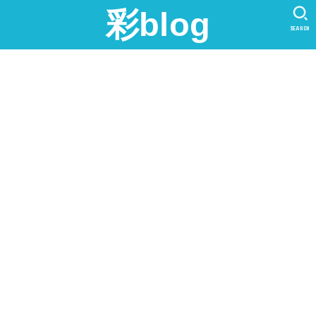
彩blog
SEARCH