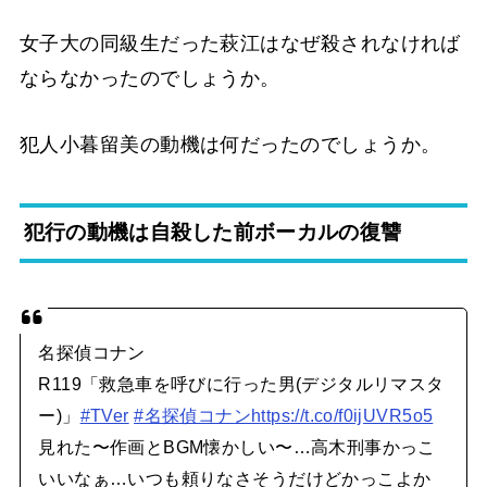
女子大の同級生だった萩江はなぜ殺されなければ
ならなかったのでしょうか。
犯人小暮留美の動機は何だったのでしょうか。
犯行の動機は自殺した前ボーカルの復讐
名探偵コナン
R119「救急車を呼びに行った男(デジタルリマスタ
ー)」
#TVer
#名探偵コナン
https://t.co/f0ijUVR5o5
見れた〜作画とBGM懐かしい〜…高木刑事かっこ
いいなぁ…いつも頼りなさそうだけどかっこよか