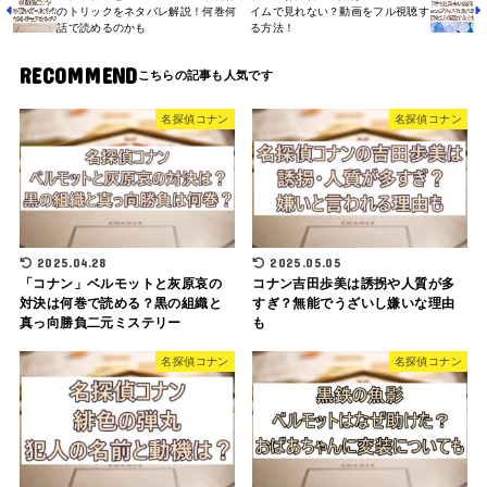
のトリックをネタバレ解説！何巻何
イムで見れない？動画をフル視聴す
話で読めるのかも
る方法！
RECOMMEND
名探偵コナン
名探偵コナン
2025.04.28
2025.05.05
「コナン」ベルモットと灰原哀の
コナン吉田歩美は誘拐や人質が多
対決は何巻で読める？黒の組織と
すぎ？無能でうざいし嫌いな理由
真っ向勝負二元ミステリー
も
名探偵コナン
名探偵コナン