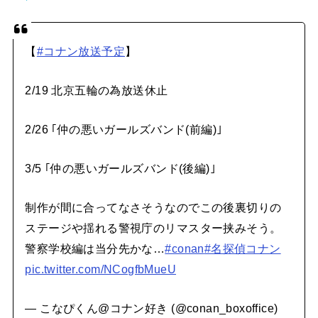
【
#コナン放送予定
】
2/19 北京五輪の為放送休止
2/26 ｢仲の悪いガールズバンド(前編)｣
3/5 ｢仲の悪いガールズバンド(後編)｣
制作が間に合ってなさそうなのでこの後裏切りの
ステージや揺れる警視庁のリマスター挟みそう。
警察学校編は当分先かな…
#conan
#名探偵コナン
pic.twitter.com/NCogfbMueU
— こなぴくん@コナン好き (@conan_boxoffice)