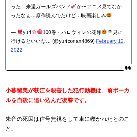
った…来週ガールズバンド
か〜アニメ見てなか
ったなぁ…原作読んでたけど…映画楽しみ
—
yuri
100巻・ハロウィンの花嫁
見に
行けるといいな… (@yuriconan4869)
February 12,
2022
小暮留美が萩江を殺害した犯行動機は、前ボーカ
ルを自殺に追い込んだ復讐です。
朱音の死因は信号無視をして車に轢かれたとのこ
と。