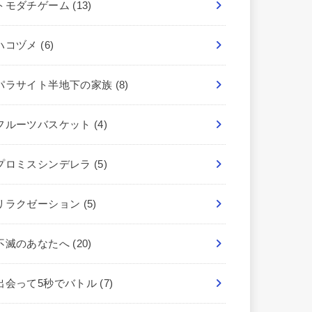
トモダチゲーム
(13)
ハコヅメ
(6)
パラサイト半地下の家族
(8)
フルーツバスケット
(4)
プロミスシンデレラ
(5)
リラクゼーション
(5)
不滅のあなたへ
(20)
出会って5秒でバトル
(7)