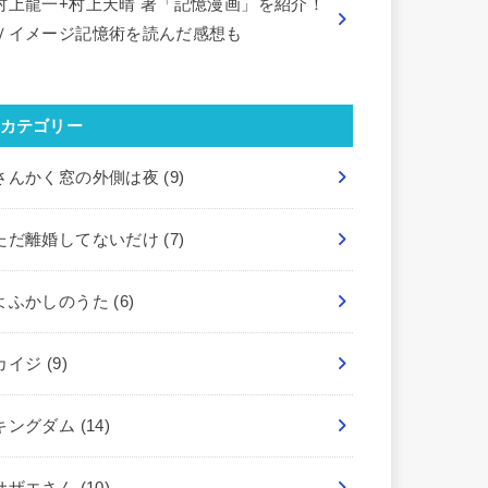
村上龍一+村上天晴 著「記憶漫画」を紹介！
Ｖイメージ記憶術を読んだ感想も
カテゴリー
さんかく窓の外側は夜
(9)
ただ離婚してないだけ
(7)
よふかしのうた
(6)
カイジ
(9)
キングダム
(14)
サザエさん
(10)