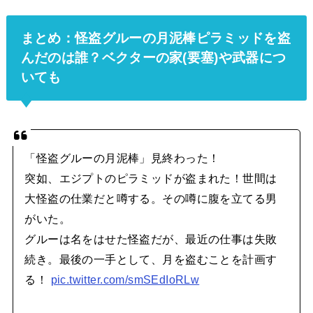
まとめ：怪盗グルーの月泥棒ピラミッドを盗
んだのは誰？ベクターの家(要塞)や武器につ
いても
「怪盗グルーの月泥棒」見終わった！
突如、エジプトのピラミッドが盗まれた！世間は
大怪盗の仕業だと噂する。その噂に腹を立てる男
がいた。
グルーは名をはせた怪盗だが、最近の仕事は失敗
続き。最後の一手として、月を盗むことを計画す
る！
pic.twitter.com/smSEdIoRLw