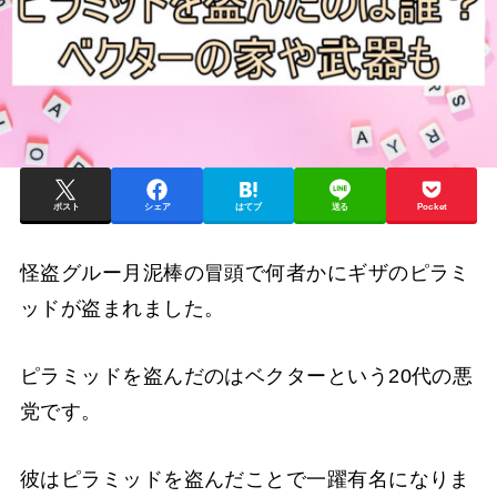
ポスト
シェア
はてブ
送る
Pocket
怪盗グルー月泥棒の冒頭で何者かにギザのピラミ
ッドが盗まれました。
ピラミッドを盗んだのはベクターという20代の悪
党です。
彼はピラミッドを盗んだことで一躍有名になりま