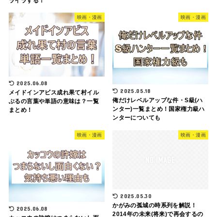
ライラする！
映画・漫画
映画・漫画
2025.06.08
2025.05.18
メイドインアビス成れ果て村イル
俺だけレベルアップな件・S級(ハ
ぶるの言葉や単語の意味は？一覧
ンター)一覧まとめ！国家権力級ハ
まとめ！
ンターについても
映画・漫画
映画・漫画
2025.05.30
かがみの孤城の時系列を解説！
2025.06.08
2014年の未来(将来)で再会するの