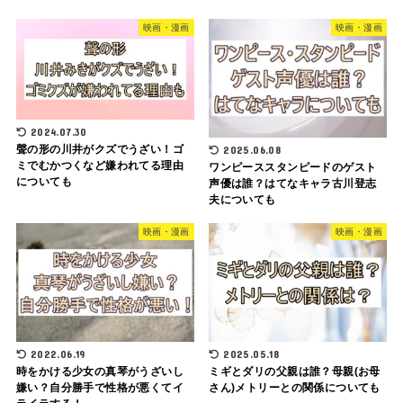
映画・漫画
映画・漫画
2024.07.30
聲の形の川井がクズでうざい！ゴ
2025.06.08
ミでむかつくなど嫌われてる理由
ワンピーススタンピードのゲスト
についても
声優は誰？はてなキャラ古川登志
夫についても
映画・漫画
映画・漫画
2022.06.19
2025.05.18
時をかける少女の真琴がうざいし
ミギとダリの父親は誰？母親(お母
嫌い？自分勝手で性格が悪くてイ
さん)メトリーとの関係についても