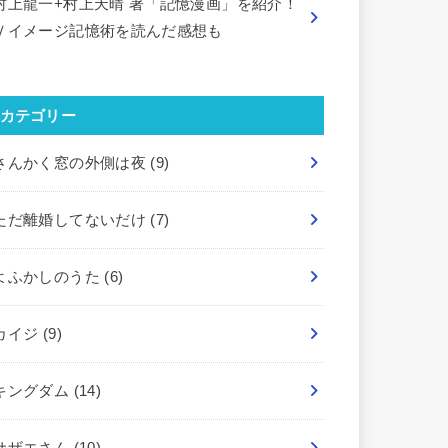
村上龍一+村上天晴 著「記憶漫画」を紹介！
Ｖイメージ記憶術を読んだ感想も
カテゴリー
さんかく窓の外側は夜
(9)
ただ離婚してないだけ
(7)
よふかしのうた
(6)
カイジ
(9)
キングダム
(14)
サザエさん
(10)