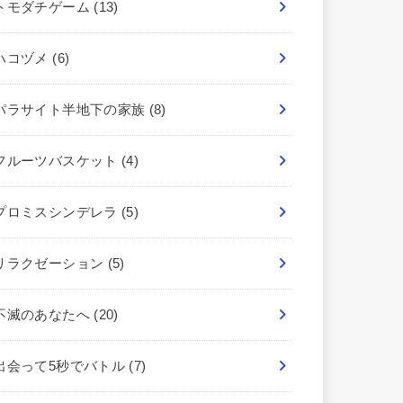
トモダチゲーム
(13)
ハコヅメ
(6)
パラサイト半地下の家族
(8)
フルーツバスケット
(4)
プロミスシンデレラ
(5)
リラクゼーション
(5)
不滅のあなたへ
(20)
出会って5秒でバトル
(7)