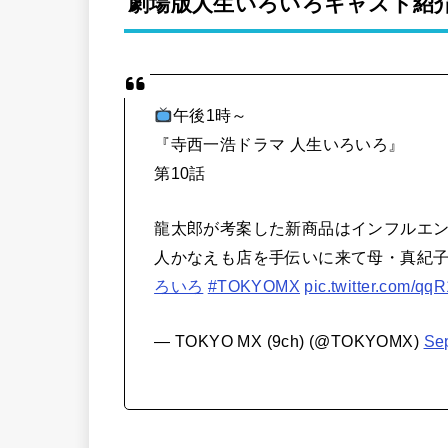
劇場版人生いろいろキャスト紹
午後1時～
『寺西一浩ドラマ 人生いろいろ』
第10話
龍太郎が考案した新商品はインフルエ
人かなえも店を手伝いに来て母・真紀
ろいろ
#TOKYOMX
pic.twitter.com/q
— TOKYO MX (9ch) (@TOKYOMX)
Se