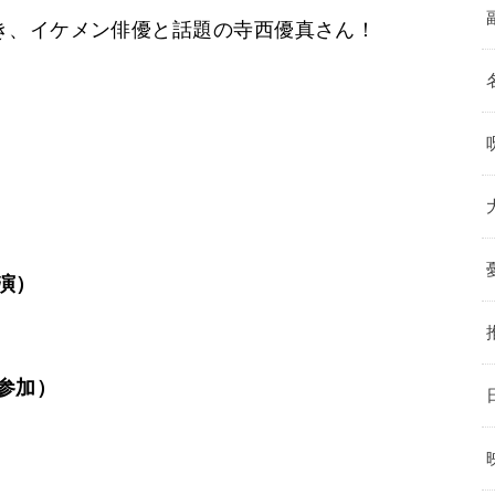
き、イケメン俳優と話題の寺西優真さん！
。
演）
参加）