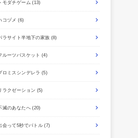
トモダチゲーム
(13)
ハコヅメ
(6)
パラサイト半地下の家族
(8)
フルーツバスケット
(4)
プロミスシンデレラ
(5)
リラクゼーション
(5)
不滅のあなたへ
(20)
出会って5秒でバトル
(7)