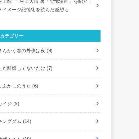
村上龍一+村上天晴 著「記憶漫画」を紹介！
Ｖイメージ記憶術を読んだ感想も
カテゴリー
さんかく窓の外側は夜
(9)
ただ離婚してないだけ
(7)
よふかしのうた
(6)
カイジ
(9)
キングダム
(14)
サザエさん
(10)