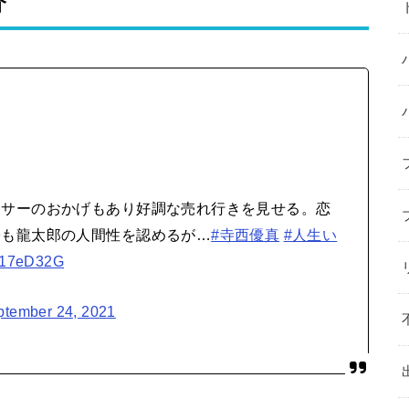
介
ンサーのおかげもあり好調な売れ行きを見せる。恋
子も龍太郎の人間性を認めるが…
#寺西優真
#人生い
qR17eD32G
ptember 24, 2021