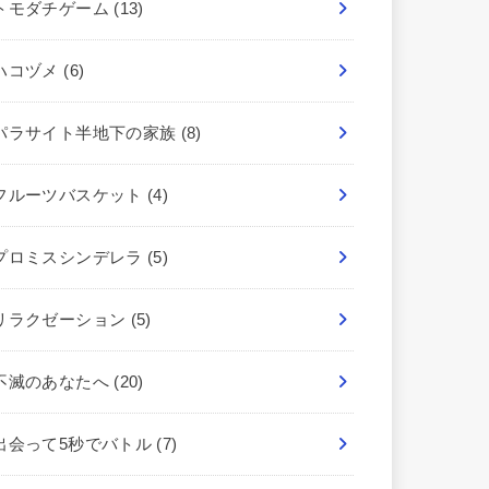
トモダチゲーム
(13)
ハコヅメ
(6)
パラサイト半地下の家族
(8)
フルーツバスケット
(4)
プロミスシンデレラ
(5)
リラクゼーション
(5)
不滅のあなたへ
(20)
出会って5秒でバトル
(7)