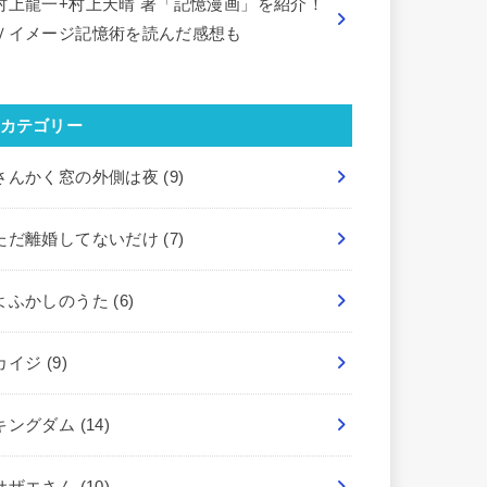
村上龍一+村上天晴 著「記憶漫画」を紹介！
Ｖイメージ記憶術を読んだ感想も
カテゴリー
さんかく窓の外側は夜
(9)
ただ離婚してないだけ
(7)
よふかしのうた
(6)
カイジ
(9)
キングダム
(14)
サザエさん
(10)