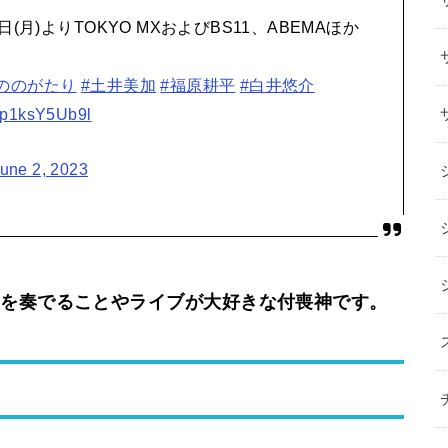
⽉)よりTOKYO MXおよびBS11、ABEMAほか
ののがたり
#土井美加
#福原耕平
#白井悠介
m/p1ksY5Ub9l
une 2, 2023
楽を奏でることやライブが大好きな付喪神です。