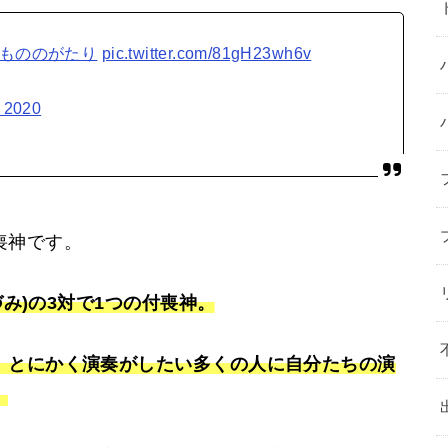
#もののがたり
pic.twitter.com/81gH23wh6v
 2020
喪神です。
づみ)の3対で1つの付喪神。
、とにかく演奏がしたい多くの人に自分たちの演
。