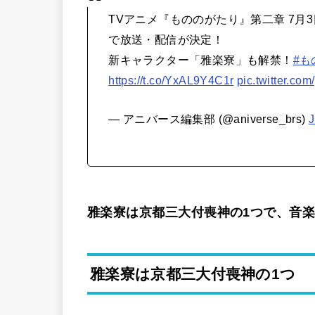
TVアニメ『もののがたり』第二章 7⽉3⽇(
で放送・配信が決定！
新キャラクター「雅楽寮」も解禁！
#も
https://t.co/YxAL9Y4C1r
pic.twitter.co
— アニバース編集部 (@aniverse_brs)
J
雅楽寮は京都三大付喪神の1つで、音
雅楽寮は京都三大付喪神の1つ