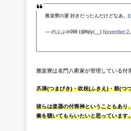
雅楽寮の婆 好きだったんだけどなあ。
— のぶぶ✰098 (@fqlyi__)
November 2,
雅楽寮は名門八衢家が管理している付
爪弾(つまびき)・吹枝(ふきえ)・鼓(つ
彼らは楽器の付喪神ということもあり
奏を聴いてもらいたいと思っています