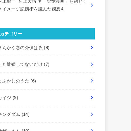
村上龍一+村上天晴 著「記憶漫画」を紹介！
Ｖイメージ記憶術を読んだ感想も
カテゴリー
さんかく窓の外側は夜
(9)
ただ離婚してないだけ
(7)
よふかしのうた
(6)
カイジ
(9)
キングダム
(14)
サザエさん
(10)