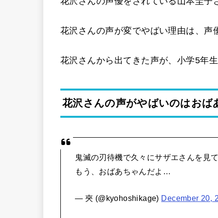
花沢さんの声優をされている山本圭子
花沢さんの声が変でやばい理由は、声
花沢さんから出てきた声が、小学5年
花沢さんの声がやばいのはおば
鬼滅の刃待機で久々にサザエさんを見
もう、おばあちゃんだよ…
— 夾 (@kyohoshikage)
December 20, 