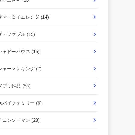
サマータイムレンダ
(14)
ザ・ファブル
(19)
シャドーハウス
(15)
シャーマンキング
(7)
ジブリ作品
(58)
スパイファミリー
(6)
チェンソーマン
(23)