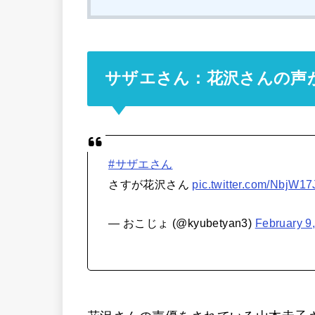
サザエさん：花沢さんの声
#サザエさん
さすが花沢さん
pic.twitter.com/NbjW1
— おこじょ (@kyubetyan3)
February 9