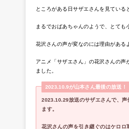
ところがある日サザエさんを見ている
まるでおばあちゃんのようで、とても
花沢さんの声が変なのには理由がある
アニメ「サザエさん」の花沢さんの声
ました。
2023.10.9が山本さん最後の放送！
2023.10.29放送のサザエさん
ます。
花沢さんの声を引き継ぐのはケロロ