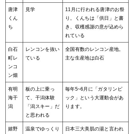
唐津
見学
11月に行われる唐津のお祭
くん
り。くんちは「供日」と書
ち
き、収穫感謝の意が込めら
れている
白石
レンコンを抜い
全国有数のレンコン産地。
町レ
ている
主な生産地は白石
ンコ
ン畑
有明
板の上に乗っ
毎年5~6月に「ガタリンピ
海干
て、干潟体験
ック」という大運動会があ
潟
「潟スキー」だ
ります。
と思われる
嬉野
温泉でゆっくり
日本三大美肌の湯と言われ