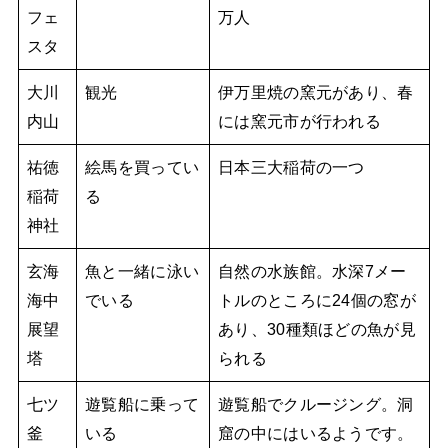
フェ
万人
スタ
大川
観光
伊万里焼の窯元があり、春
内山
には窯元市が行われる
祐徳
絵馬を買ってい
日本三大稲荷の一つ
稲荷
る
神社
玄海
魚と一緒に泳い
自然の水族館。水深7メー
海中
でいる
トルのところに24個の窓が
展望
あり、30種類ほどの魚が見
塔
られる
七ツ
遊覧船に乗って
遊覧船でクルージング。洞
釜
いる
窟の中にはいるようです。