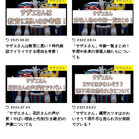
サザエさん
サザエさん
2021.08.03
2022.08.14
サザエさんは教育に悪い？時代錯
「サザエさん」年齢一覧まとめ！
誤でイライラする理由を考察！
学歴や未来の登場人物たちについ
ても
サザエさん
サザエさん
2024.07.29
2021.08.03
「サザエさん」花沢さんの声が
「サザエさん」磯野カツオはかわ
変！やばい理由と代役(引き継ぎ)の
いそう？理不尽な怒られ方が原因
声優についても
でグレる？