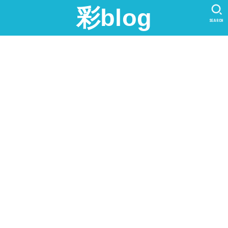
彩blog
SEARCH