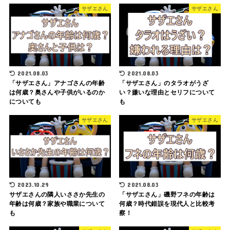
サザエさん
サザエさん
2021.08.03
2021.08.03
「サザエさん」アナゴさんの年齢
「サザエさん」のタラオがうざ
は何歳？奥さんや子供がいるのか
い？嫌いな理由とセリフについて
についても
も
サザエさん
サザエさん
2023.10.29
2021.08.03
サザエさんの隣人いささか先生の
「サザエさん」磯野フネの年齢は
年齢は何歳？家族や職業について
何歳？時代錯誤を現代人と比較考
も
察！